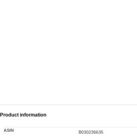
Product information
ASIN
B030236635