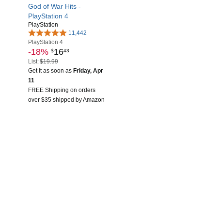
God of War Hits -
PlayStation 4
PlayStation
11,442
PlayStation 4
-18%
16
$
43
List:
$19.99
Get it as soon as
Friday, Apr
11
FREE Shipping on orders
over $35 shipped by Amazon