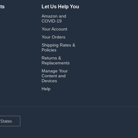
ts
Let Us Help You
Amazon and
COVID-19
Your Account
Your Orders
Shipping Rates &
Policies
Returns &
Replacements
Manage Your
Content and
Devices
Help
 States