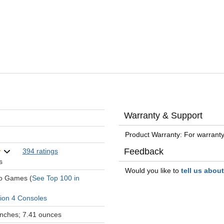
Warranty & Support
Product Warranty: For warranty
Feedback
394 ratings
s
Would you like to
tell us abou
eo Games (
See Top 100 in
tion 4 Consoles
 inches; 7.41 ounces