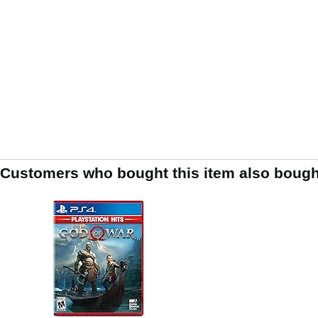
Customers who bought this item also bough