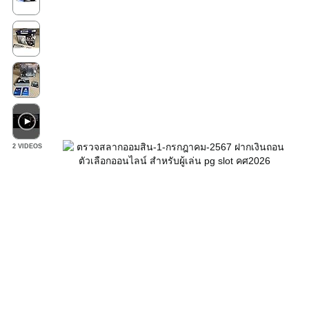
2 VIDEOS