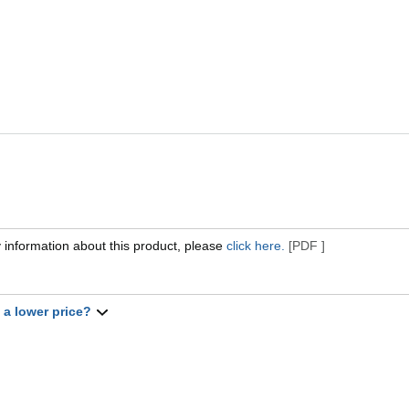
 information about this product, please
click here.
[PDF ]
t a lower price?