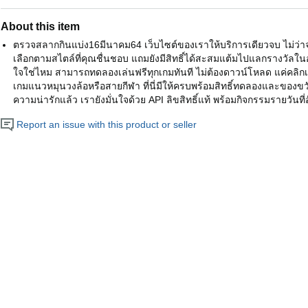
About this item
ตรวจสลากกินแบ่ง16มีนาคม64 เว็บไซต์ของเราให้บริการเดียวจบ ไม่ว่า
เลือกตามสไตล์ที่คุณชื่นชอบ แถมยังมีสิทธิ์ได้สะสมแต้มไปแลกรางวัล
ใจใช่ไหม สามารถทดลองเล่นฟรีทุกเกมทันที ไม่ต้องดาวน์โหลด แค่คลิก
เกมแนวหมุนวงล้อหรือสายกีฬา ที่นี่มีให้ครบพร้อมสิทธิ์ทดลองและของ
ความน่ารักแล้ว เรายังมั่นใจด้วย API ลิขสิทธิ์แท้ พร้อมกิจกรรมรายวันที่อ
Report an issue with this product or seller