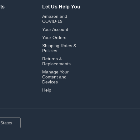
ts
Let Us Help You
Amazon and
COVID-19
Your Account
Your Orders
Shipping Rates &
Policies
Returns &
Replacements
Manage Your
Content and
Devices
Help
 States