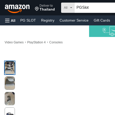
Deliver to
All
Thailand
PG SLOT
Registry
Customer Service
Gift Cards
All
›
›
Video Games
PlayStation 4
Consoles