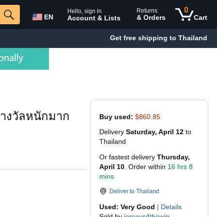
0
Returns
Hello, sign in
EN
& Orders
Cart
Account & Lists
Get free shipping to Thailand
รางวัลหนักมาก
Buy used:
$860.85
Delivery
Saturday, April 12
to
Thailand
Or fastest delivery
Thursday,
April 10
. Order within
16 hrs 8
mins
Deliver to
Thailand
Used: Very Good
|
Details
Sold by
jerseys4thewin