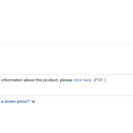
 information about this product, please
click here.
[PDF ]
t a lower price?