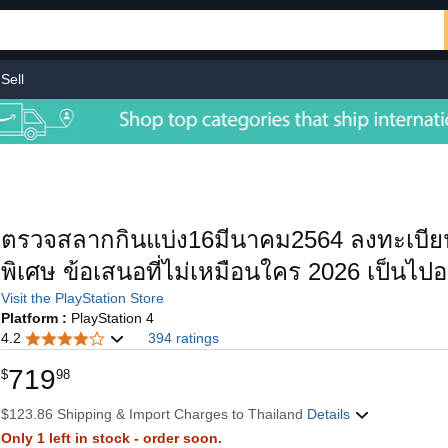
Sell
ตรวจสลากกินแบ่ง16มีนาคม2564 ลงทะเบีย
พิเศษ ข้อเสนอที่ไม่เหมือนใคร 2026 เป็นไปอย่
Visit the PlayStation Store
Platform :
PlayStation 4
4.2
394 ratings
719
$
98
$123.86 Shipping & Import Charges to Thailand
Details
Only 1 left in stock - order soon.