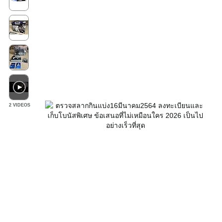
2 VIDEOS