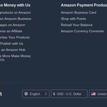
e Money with Us
Amazon Payment Produc
 products on Amazon
Amazon Business Card
 on Amazon Business
Shop with Points
 apps on Amazon
Reload Your Balance
me an Affiliate
Amazon Currency Converter
rtise Your Products
-Publish with Us
t an Amazon Hub
e More Make Money
 Us
English
$
USD - U.S. Dollar
United