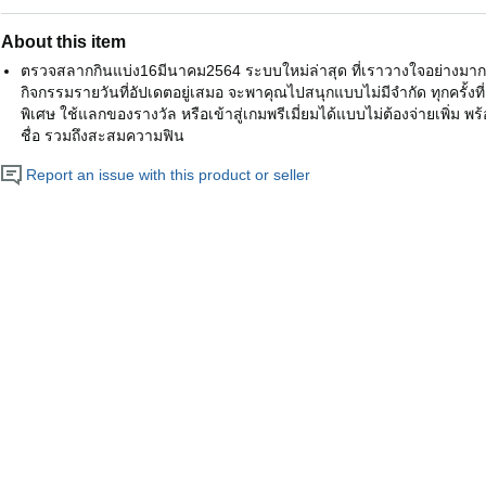
About this item
ตรวจสลากกินแบ่ง16มีนาคม2564 ระบบใหม่ล่าสุด ที่เราวางใจอย่างมากกว
กิจกรรมรายวันที่อัปเดตอยู่เสมอ จะพาคุณไปสนุกแบบไม่มีจำกัด ทุกครั้งที
พิเศษ ใช้แลกของรางวัล หรือเข้าสู่เกมพรีเมี่ยมได้แบบไม่ต้องจ่ายเพิ่ม พ
ชื่อ รวมถึงสะสมความฟิน
Report an issue with this product or seller