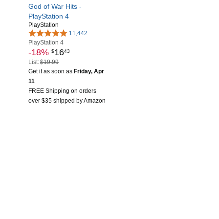
God of War Hits -
PlayStation 4
PlayStation
11,442
PlayStation 4
-18%
16
$
43
List:
$19.99
Get it as soon as
Friday, Apr
11
FREE Shipping on orders
over $35 shipped by Amazon