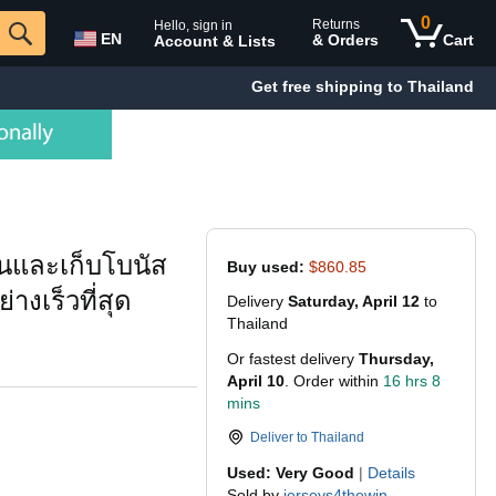
0
Returns
Hello, sign in
EN
& Orders
Cart
Account & Lists
Get free shipping to Thailand
นและเก็บโบนัส
Buy used:
$860.85
างเร็วที่สุด
Delivery
Saturday, April 12
to
Thailand
Or fastest delivery
Thursday,
April 10
. Order within
16 hrs 8
mins
Deliver to
Thailand
Used: Very Good
|
Details
Sold by
jerseys4thewin