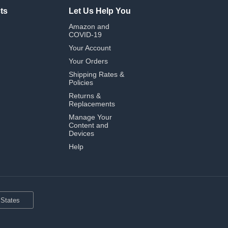
ts
Let Us Help You
Amazon and
COVID-19
Your Account
Your Orders
Shipping Rates &
Policies
Returns &
Replacements
Manage Your
Content and
Devices
Help
 States