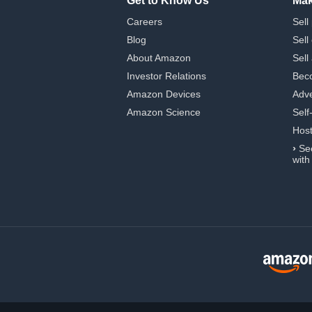
Get to Know Us
Mak
Careers
Sell
Blog
Sell
About Amazon
Sell
Investor Relations
Beco
Amazon Devices
Adve
Amazon Science
Self
Hos
›
Se
with