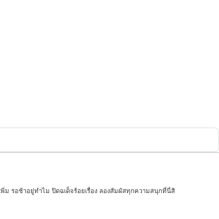
 รอช้าอยู่ทำไม ปิดฉเด็จร้อยเรื่อง ลองสัมผัสทุกความสนุกที่นี่สิ