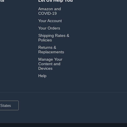
ts
Let Us Help You
Amazon and
COVID-19
Your Account
Your Orders
Shipping Rates &
Policies
Returns &
Replacements
Manage Your
Content and
Devices
Help
 States