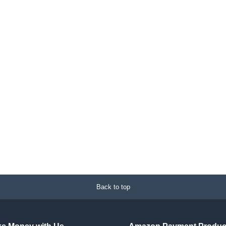
Back to top