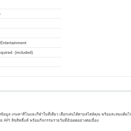
5
Entertainment
equired. (included)
บข้อมูล เกมคาสิโนและกีฬาในที่เดียว เลือกเล่นได้ตามสไตล์คุณ พร้อมสะสมแต้
วย API ลิขสิทธิ์แท้ พร้อมกิจกรรมรายวันที่อัปเดตอย่างต่อเนื่อง