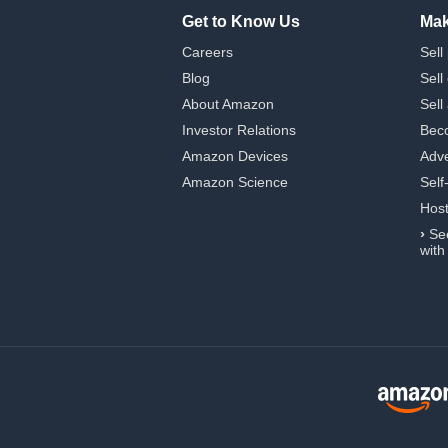
Get to Know Us
Mak
Careers
Sell
Blog
Sell
About Amazon
Sell
Investor Relations
Beco
Amazon Devices
Adve
Amazon Science
Self
Hos
›
Se
with