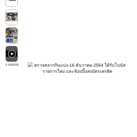
2 VIDEOS