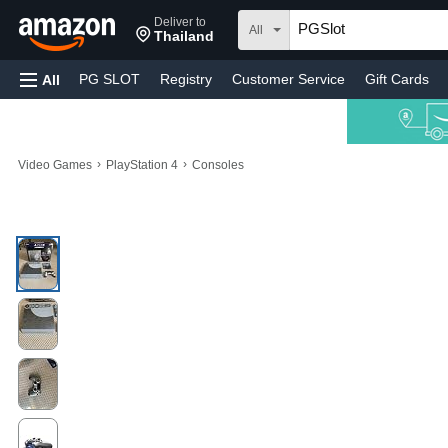
Deliver to
All
Thailand
PG SLOT
Registry
Customer Service
Gift Cards
All
›
›
Video Games
PlayStation 4
Consoles