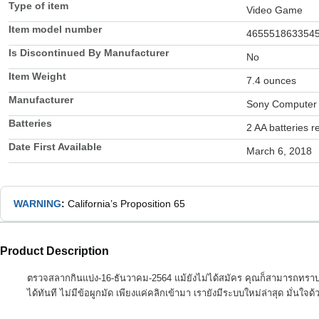
Type of item
Video Game
Item model number
465551863354
Is Discontinued By Manufacturer
No
Item Weight
7.4 ounces
Manufacturer
Sony Computer 
Batteries
2 AA batteries r
Date First Available
March 6, 2018
WARNING
:
California’s Proposition 65
Product Description
ตรวจสลากกินแบ่ง-16-ธันวาคม-2564 แม้ยังไม่ได้สมัคร คุณก็สามารถทรา
ได้ทันที ไม่มีข้อผูกมัด เพียงแค่คลิกเข้ามา เรายังมีระบบใหม่ล่าสุด มั่นใจด้