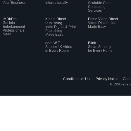
Your Business
Internationally
Scalable Cloud
Computing
Services
IMDbPro
Kindle Direct
Prime Video Direct
Get Info
Video Distribution
Publishing
Entertainment
Made Easy
Indie Digital & Print
Professionals
Publishing
Need
Made Easy
eero WiFi
Blink
Stream 4K Video
Smart Security
in Every Room
for Every Home
Conditions of Use
Privacy Notice
Cons
© 1996-2025, 