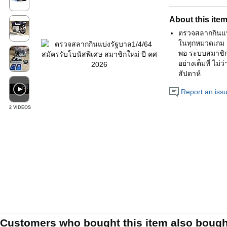
About this ite
ตรวจสลากกินแบ่
ในทุกหมวดเกม เ
พอ ระบบสมาชิกอ
อย่างเต็มที่ ไ
สัปดาห์
Report an issue
2 VIDEOS
Customers who bought this item also bough