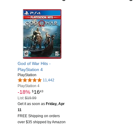
God of War Hits -
PlayStation 4
PlayStation
11,442
PlayStation 4
-18%
16
$
43
List:
$19.99
Get it as soon as
Friday, Apr
11
FREE Shipping on orders
over $35 shipped by Amazon