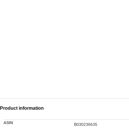
Product information
ASIN
B030236635