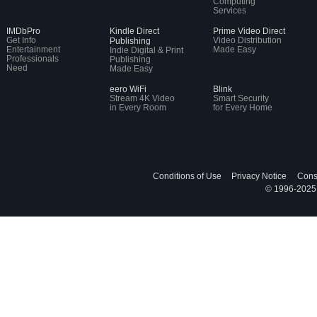
Computing
Services
IMDbPro
Kindle Direct
Prime Video Direct
Get Info
Video Distribution
Publishing
Entertainment
Made Easy
Indie Digital & Print
Professionals
Publishing
Need
Made Easy
eero WiFi
Blink
Stream 4K Video
Smart Security
in Every Room
for Every Home
Conditions of Use
Privacy Notice
Cons
© 1996-2025, 