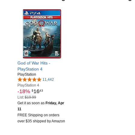
God of War Hits -
PlayStation 4
PlayStation
11,442
PlayStation 4
-18%
16
$
43
List:
$19.99
Get it as soon as
Friday, Apr
11
FREE Shipping on orders
over $35 shipped by Amazon