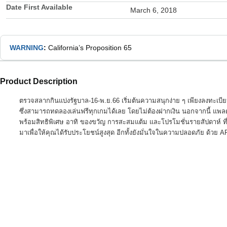
Date First Available
March 6, 2018
WARNING
:
California’s Proposition 65
Product Description
ตรวจสลากกินแบ่งรัฐบาล-16-พ.ย.66 เริ่มต้นความสนุกง่าย ๆ เพียงลงทะเ
ซึ่งสามารถทดลองเล่นฟรีทุกเกมได้เลย โดยไม่ต้องฝากเงิน นอกจากนี้ แพล
พร้อมสิทธิพิเศษ อาทิ ของขวัญ การสะสมแต้ม และโปรโมชั่นรายสัปดาห์ ที
มาเพื่อให้คุณได้รับประโยชน์สูงสุด อีกทั้งยังมั่นใจในความปลอดภัย ด้วย AP