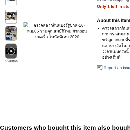
Only 1 left in st
About this ite
ตรวจสลากกินแบ่
สามารถสัมผัสค
ขวัญมากมายที่รอ
แลกรางวัลในอน
วงจรแบบตรงนี้
อย่างเต็มที่
2 VIDEOS
Report an issue
Customers who bought this item also bough