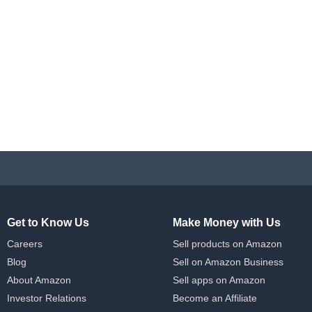
Get to Know Us
Make Money with Us
Careers
Sell products on Amazon
Blog
Sell on Amazon Business
About Amazon
Sell apps on Amazon
Investor Relations
Become an Affiliate