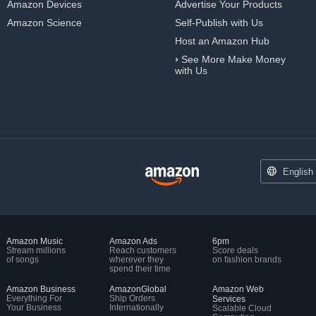
Amazon Devices
Advertise Your Products
Amazon Science
Self-Publish with Us
Host an Amazon Hub
›
See More Make Money
with Us
English
Amazon Music
Amazon Ads
6pm
Stream millions
Reach customers
Score deals
of songs
wherever they
on fashion brands
spend their time
Amazon Business
AmazonGlobal
Amazon Web
Everything For
Ship Orders
Services
Your Business
Internationally
Scalable Cloud