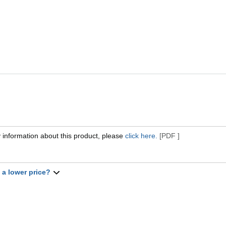
 information about this product, please
click here.
[PDF ]
t a lower price?