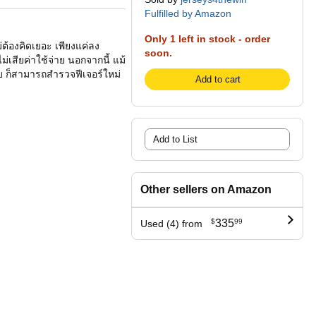
Fulfilled by Amazon
Only 1 left in stock - order
้องคิดเยอะ เพียงแค่ลง
soon.
เสียค่าใช้จ่าย นอกจากนี้ แม้
ะบบ ก็สามารถสำรวจฟีเจอร์ใหม่
Add to cart
Add to List
Other sellers on Amazon
$
335
99
Used (4) from