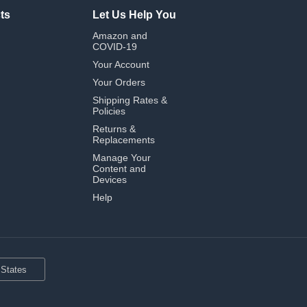
ts
Let Us Help You
Amazon and
COVID-19
Your Account
Your Orders
Shipping Rates &
Policies
Returns &
Replacements
Manage Your
Content and
Devices
Help
 States