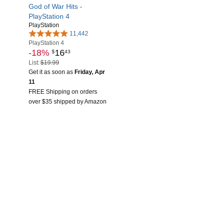
God of War Hits -
PlayStation 4
PlayStation
11,442
PlayStation 4
-18%
16
$
43
List:
$19.99
Get it as soon as
Friday, Apr
11
FREE Shipping on orders
over $35 shipped by Amazon