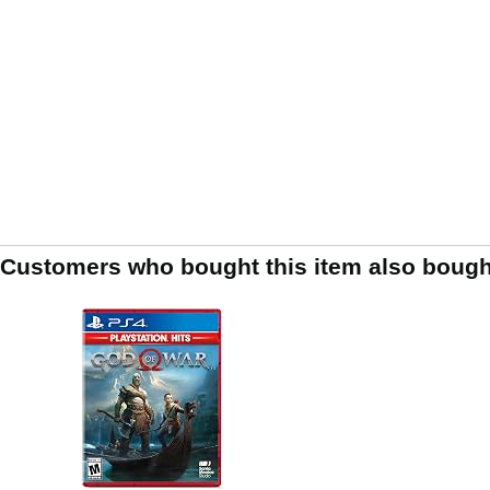
Customers who bought this item also bough