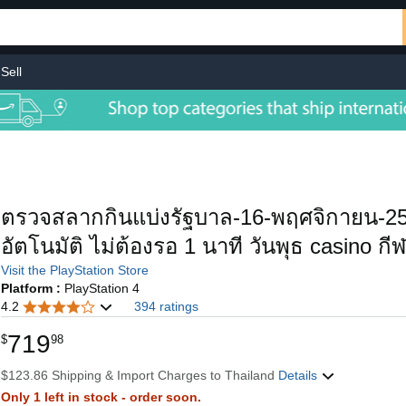
Sell
ตรวจสลากกินแบ่งรัฐบาล-16-พฤศจิกายน-2
อัตโนมัติ ไม่ต้องรอ 1 นาที วันพุธ casino กี
Visit the PlayStation Store
Platform :
PlayStation 4
4.2
394 ratings
719
$
98
$123.86 Shipping & Import Charges to Thailand
Details
Only 1 left in stock - order soon.