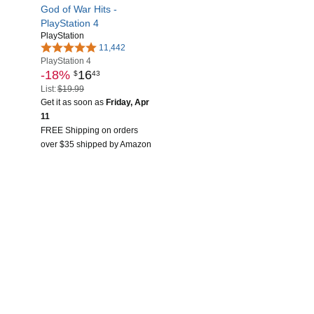
God of War Hits -
PlayStation 4
PlayStation
11,442
PlayStation 4
-18%
16
$
43
List:
$19.99
Get it as soon as
Friday, Apr
11
FREE Shipping on orders
over $35 shipped by Amazon