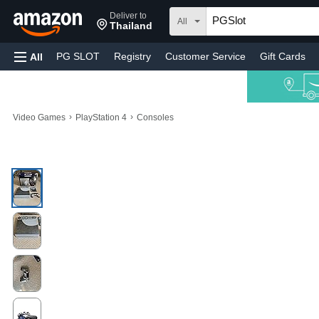
Deliver to
All
Thailand
PG SLOT
Registry
Customer Service
Gift Cards
All
›
›
Video Games
PlayStation 4
Consoles