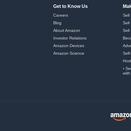
Get to Know Us
Mak
Careers
Sell
Blog
Sell
About Amazon
Sell
Investor Relations
Beco
Amazon Devices
Adve
Amazon Science
Self
Hos
›
Se
with