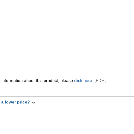
 information about this product, please
click here.
[PDF ]
t a lower price?