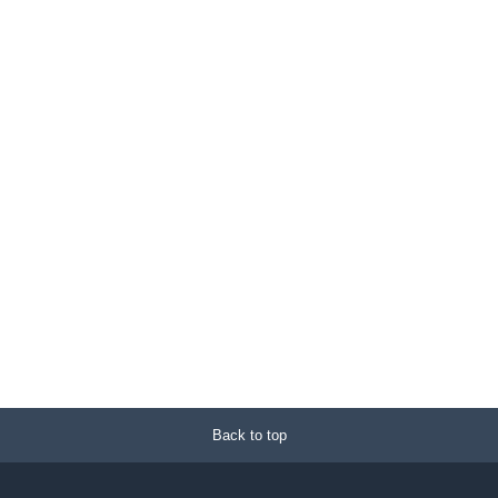
Back to top