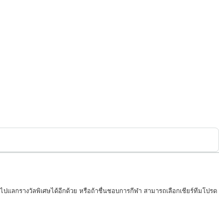
ไปแลกรางวัลพิเศษได้อีกด้วย หรือถ้าชื่นชอบการกีฬา สามารถเลือกเชียร์ทีมโปรด