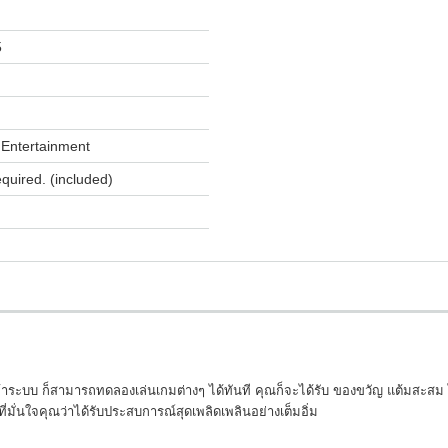
5
Entertainment
equired. (included)
้าระบบ ก็สามารถทดลองเล่นเกมต่างๆ ได้ทันที คุณก็จะได้รับ ของขวัญ แต้มสะสม 
ที่มั่นใจคุณว่าได้รับประสบการณ์สุดเพลิดเพลินอย่างเต็มอิ่ม