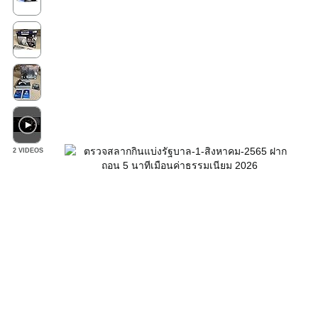
2 VIDEOS