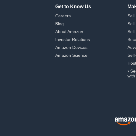
Get to Know Us
Mak
Careers
Sell
Blog
Sell
About Amazon
Sell
Investor Relations
Beco
Amazon Devices
Adve
Amazon Science
Self
Hos
›
Se
with