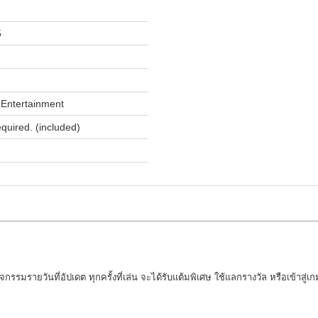
5
Entertainment
equired. (included)
รมรายวันที่อัปเดต ทุกครั้งที่เล่น จะได้รับแต้มพิเศษ ใช้แลกรางวัล หรือเข้าสู