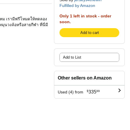
Fulfilled by Amazon
Only 1 left in stock - order
หม เรามีฟรีโหมดให้ทดลอง
soon.
ุนวงล้อหรือสายกีฬา ที่นี่มี
Add to cart
Add to List
Other sellers on Amazon
$
335
99
Used (4) from