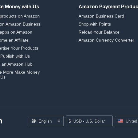
e Money with Us
Amazon Payment Produc
 products on Amazon
Amazon Business Card
 on Amazon Business
Shop with Points
 apps on Amazon
Reload Your Balance
me an Affiliate
Amazon Currency Converter
rtise Your Products
-Publish with Us
t an Amazon Hub
e More Make Money
 Us
English
$
USD - U.S. Dollar
United