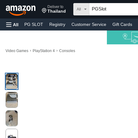
Deliver to
All
Thailand
PG SLOT
Registry
Customer Service
Gift Cards
All
›
›
Video Games
PlayStation 4
Consoles