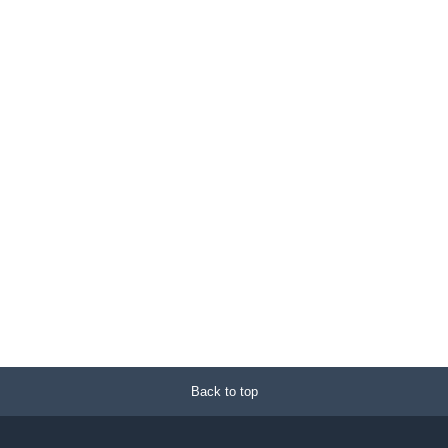
Back to top