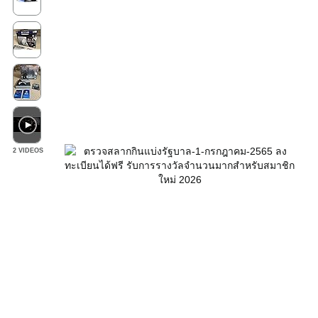
2 VIDEOS