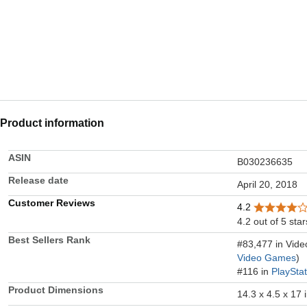
Product information
ASIN
B030236635
Release date
April 20, 2018
Customer Reviews
4.2
4.2 out of 5 star
Best Sellers Rank
#83,477 in Vid
Video Games
)
#116 in
PlaySta
Product Dimensions
14.3 x 4.5 x 17