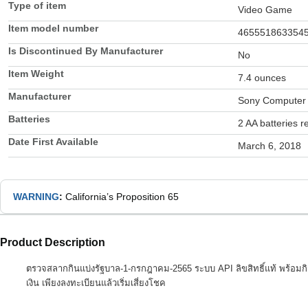
Type of item
Video Game
Item model number
465551863354
Is Discontinued By Manufacturer
No
Item Weight
7.4 ounces
Manufacturer
Sony Computer 
Batteries
2 AA batteries r
Date First Available
March 6, 2018
WARNING
:
California’s Proposition 65
Product Description
ตรวจสลากกินแบ่งรัฐบาล-1-กรกฎาคม-2565 ระบบ API ลิขสิทธิ์แท้ พร้อมกิจกร
เงิน เพียงลงทะเบียนแล้วเริ่มเสี่ยงโชค