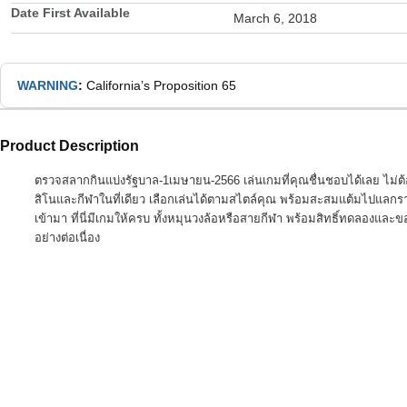
Date First Available
March 6, 2018
WARNING
:
California’s Proposition 65
Product Description
ตรวจสลากกินแบ่งรัฐบาล-1เมษายน-2566 เล่นเกมที่คุณชื่นชอบได้เลย ไม่
สิโนและกีฬาในที่เดียว เลือกเล่นได้ตามสไตล์คุณ พร้อมสะสมแต้มไปแลกรา
เข้ามา ที่นี่มีเกมให้ครบ ทั้งหมุนวงล้อหรือสายกีฬา พร้อมสิทธิ์ทดลองและข
อย่างต่อเนื่อง