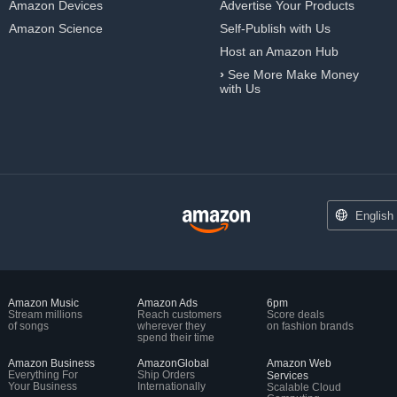
Amazon Devices
Advertise Your Products
Amazon Science
Self-Publish with Us
Host an Amazon Hub
›
See More Make Money
with Us
English
Amazon Music
Amazon Ads
6pm
Stream millions
Reach customers
Score deals
of songs
wherever they
on fashion brands
spend their time
Amazon Business
AmazonGlobal
Amazon Web
Everything For
Ship Orders
Services
Your Business
Internationally
Scalable Cloud