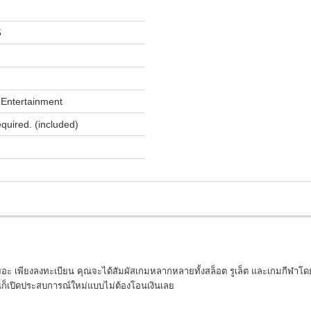
5
Entertainment
equired. (included)
ะ เพียงลงทะเบียน คุณจะได้สัมผัสเกมหลากหลายทั้งสล็อต รูเล็ต และเกมกีฬาโดยไม
ุณก็เปิดประสบการณ์ใหม่แบบไม่ต้องโอนเงินเลย