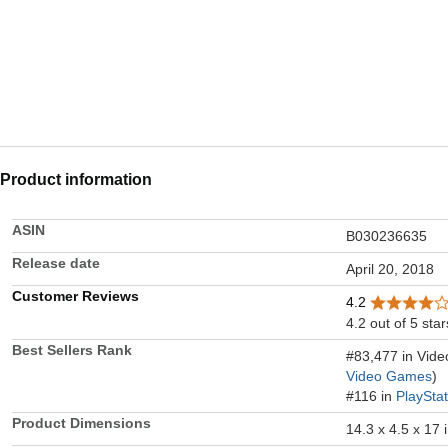
Product information
ASIN
B030236635
Release date
April 20, 2018
Customer Reviews
4.2
4.2 out of 5 star
Best Sellers Rank
#83,477 in Vid
Video Games
)
#116 in
PlaySta
Product Dimensions
14.3 x 4.5 x 17