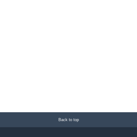
Back to top