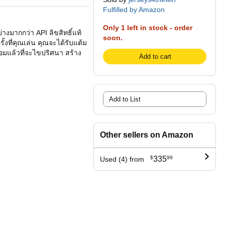
Fulfilled by Amazon
Only 1 left in stock - order
งมากกว่า API ลิขสิทธิ์แท้
soon.
้งที่คุณเล่น คุณจะได้รับแต้ม
ร้อมแล้วที่จะไขปริศนา สร้าง
Add to cart
Add to List
Other sellers on Amazon
$
335
99
Used (4) from