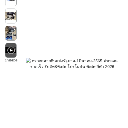
2 VIDEOS