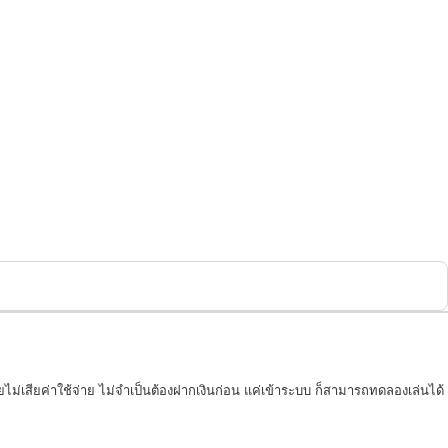
่เสียค่าใช้จ่าย ไม่จำเป็นต้องฝากเงินก่อน แค่เข้าระบบ ก็สามารถทดลองเล่นได้