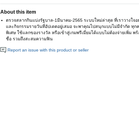
About this item
ตรวจสลากกินแบ่งรัฐบาล-1มีนาคม-2565 ระบบใหม่ล่าสุด ที่เราวางใจอย่า
และกิจกรรมรายวันที่อัปเดตอยู่เสมอ จะพาคุณไปสนุกแบบไม่มีจำกัด ทุกครั
พิเศษ ใช้แลกของรางวัล หรือเข้าสู่เกมพรีเมี่ยมได้แบบไม่ต้องจ่ายเพิ่ม พ
ชื่อ รวมถึงสะสมความฟิน
Report an issue with this product or seller