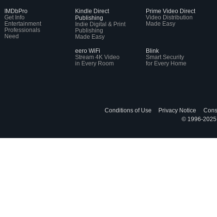
IMDbPro
Kindle Direct
Prime Video Direct
Get Info
Video Distribution
Publishing
Entertainment
Made Easy
Indie Digital & Print
Professionals
Publishing
Need
Made Easy
eero WiFi
Blink
Stream 4K Video
Smart Security
in Every Room
for Every Home
Conditions of Use
Privacy Notice
Cons
© 1996-2025, 