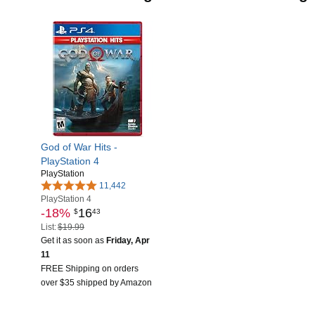
God of War Hits -
PlayStation 4
PlayStation
11,442
PlayStation 4
-18%
16
$
43
List:
$19.99
Get it as soon as
Friday, Apr
11
FREE Shipping on orders
over $35 shipped by Amazon