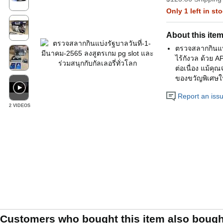
Only 1 left in st
About this ite
ตรวจสลากกินแบ่
ไร้กังวล ด้วย A
ต่อเนื่อง แม้คุ
ของขวัญพิเศษให้
Report an issue
2 VIDEOS
Customers who bought this item also bough