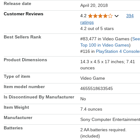
Release date
April 20, 2018
Customer Reviews
4.2
394
ratings
4.2 out of 5 stars
Best Sellers Rank
#83,477 in Video Games (
See
Top 100 in Video Games
)
#116 in
PlayStation 4 Console
Product Dimensions
14.3 x 4.5 x 17 inches; 7.41
ounces
Type of item
Video Game
Item model number
4655518633545
Is Discontinued By Manufacturer
No
Item Weight
7.4 ounces
Manufacturer
Sony Computer Entertainmen
Batteries
2 AA batteries required.
(included)