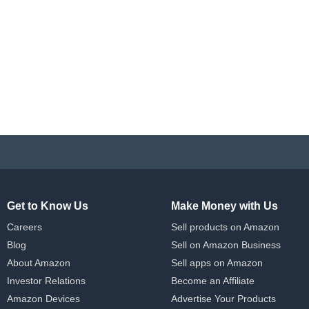
Get to Know Us
Make Money with Us
Careers
Sell products on Amazon
Blog
Sell on Amazon Business
About Amazon
Sell apps on Amazon
Investor Relations
Become an Affiliate
Amazon Devices
Advertise Your Products