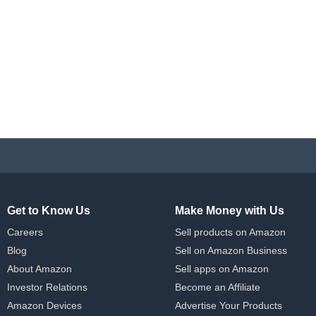
Get to Know Us
Make Money with Us
Careers
Sell products on Amazon
Blog
Sell on Amazon Business
About Amazon
Sell apps on Amazon
Investor Relations
Become an Affiliate
Amazon Devices
Advertise Your Products