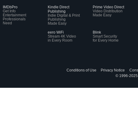
IMDbPro
Kindle Direct
Prime Video Direct
Get Info
Video Distribution
Publishing
Entertainment
Made Easy
Indie Digital & Print
Professionals
Publishing
Need
Made Easy
eero WiFi
Blink
Stream 4K Video
Smart Security
in Every Room
for Every Home
Conditions of Use
Privacy Notice
Cons
© 1996-2025, 