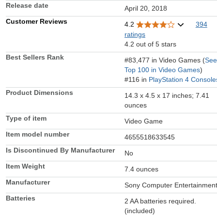
Release date
April 20, 2018
Customer Reviews
4.2
394
ratings
4.2 out of 5 stars
Best Sellers Rank
#83,477 in Video Games (
See
Top 100 in Video Games
)
#116 in
PlayStation 4 Console
Product Dimensions
14.3 x 4.5 x 17 inches; 7.41
ounces
Type of item
Video Game
Item model number
4655518633545
Is Discontinued By Manufacturer
No
Item Weight
7.4 ounces
Manufacturer
Sony Computer Entertainmen
Batteries
2 AA batteries required.
(included)