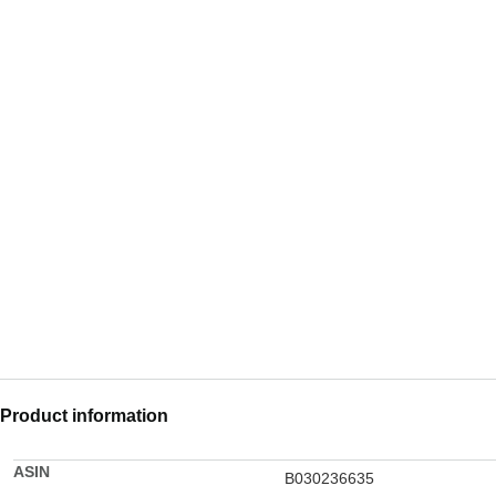
Product information
ASIN
B030236635