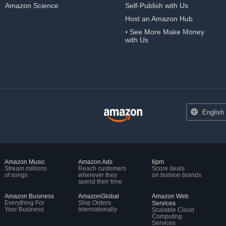
Amazon Science
Self-Publish with Us
Host an Amazon Hub
›
See More Make Money
with Us
English
Amazon Music
Amazon Ads
6pm
Stream millions
Reach customers
Score deals
of songs
wherever they
on fashion brands
spend their time
Amazon Business
AmazonGlobal
Amazon Web
Everything For
Ship Orders
Services
Your Business
Internationally
Scalable Cloud
Computing
Services