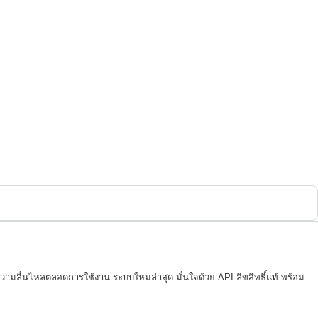
มความลื่นไหลตลอดการใช้งาน ระบบใหม่ล่าสุด มั่นใจด้วย API ลิขสิทธิ์แท้ พร้อม