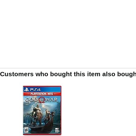
Customers who bought this item also bough