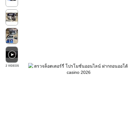
2 VIDEOS