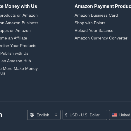
e Money with Us
Amazon Payment Produc
 products on Amazon
Amazon Business Card
 on Amazon Business
Shop with Points
 apps on Amazon
Reload Your Balance
me an Affiliate
Amazon Currency Converter
rtise Your Products
-Publish with Us
t an Amazon Hub
e More Make Money
 Us
English
$
USD - U.S. Dollar
United