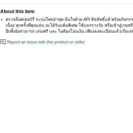
About this item
ตรวจล็อตเตอร์รี่ ระบบใหม่ล่าสุด มั่นใจด้วย API ลิขสิทธิ์แท้ พร้อมกิจกร
เนื่อง ทุกครั้งที่คุณเล่น จะได้รับแต้มพิเศษ ใช้แลกรางวัล หรือเข้าสู่เกมพร
อีกทั้งยังสามารถ เล่นฟรี และ ไม่ต้องโอนเงิน เพียงลงทะเบียนแล้วเริ่มเล่
Report an issue with this product or seller