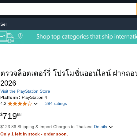
Sell
ตรวจล็อตเตอร์รี่ โปรโมชั่นออนไลน์ ฝากถอ
2026
Visit the PlayStation Store
Platform :
PlayStation 4
4.2
394 ratings
719
$
98
$123.86 Shipping & Import Charges to Thailand
Details
Only 1 left in stock - order soon.