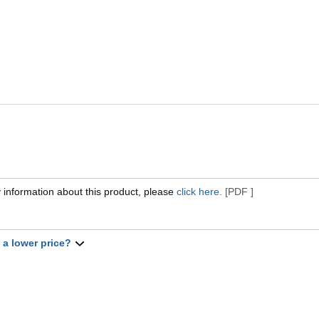
 information about this product, please
click here.
[PDF ]
t a lower price?