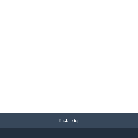
Back to top