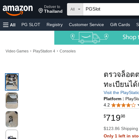
Deliver to
All
Thailand
PG SLOT
Registry
Customer Service
Gift Cards
S
All
›
›
Video Games
PlayStation 4
Consoles
ตรวจล็อตต
ทะเบียนได้
Visit the PlayStat
Platform :
PlaySt
4.2
719
$
98
$123.86 Shipping
Only 1 left in st