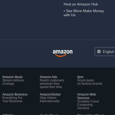
Host an Amazon Hub
›
See More Make Money
with Us
English
Amazon Music
Amazon Ads
6pm
Stream millions
Reach customers
Score deals
of songs
wherever they
on fashion brands
spend their time
Amazon Business
AmazonGlobal
Amazon Web
Everything For
Ship Orders
Services
Your Business
Internationally
Scalable Cloud
Computing
Services