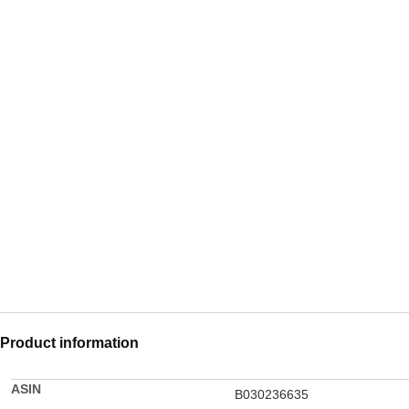
Product information
ASIN
B030236635