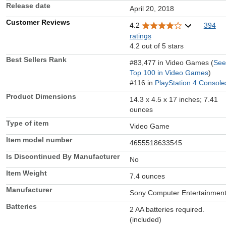
Release date
April 20, 2018
Customer Reviews
4.2
394
ratings
4.2 out of 5 stars
Best Sellers Rank
#83,477 in Video Games (
See
Top 100 in Video Games
)
#116 in
PlayStation 4 Console
Product Dimensions
14.3 x 4.5 x 17 inches; 7.41
ounces
Type of item
Video Game
Item model number
4655518633545
Is Discontinued By Manufacturer
No
Item Weight
7.4 ounces
Manufacturer
Sony Computer Entertainmen
Batteries
2 AA batteries required.
(included)