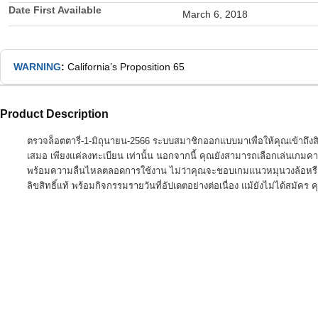
Date First Available
March 6, 2018
WARNING
:
California’s Proposition 65
Product Description
ตรวจล็อตตารี่-1-มิถุนายน-2566 ระบบสมาชิกออกแบบมาเพื่อให้คุณเข้าถึงสิ
เสมอ เพียงแค่ลงทะเบียน เท่านั้น นอกจากนี้ คุณยังสามารถเลือกเล่นเกม
พร้อมความลื่นไหลตลอดการใช้งาน ไม่ว่าคุณจะชอบเกมแนวหมุนวงล้อหรือสาย
ลิขสิทธิ์แท้ พร้อมกิจกรรมรายวันที่อัปเดตอย่างต่อเนื่อง แม้ยังไม่ได้สมัค