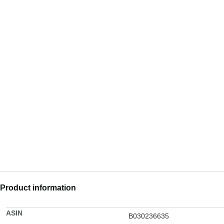
Product information
ASIN
B030236635