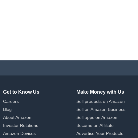
Get to Know Us
Make Money with Us
Careers
Sell products on Amazon
Blog
Sell on Amazon Business
About Amazon
Sell apps on Amazon
Investor Relations
Become an Affiliate
Amazon Devices
Advertise Your Products