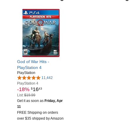
God of War Hits -
PlayStation 4
PlayStation
11,442
PlayStation 4
-18%
16
$
43
List:
$19.99
Get it as soon as
Friday, Apr
11
FREE Shipping on orders
over $35 shipped by Amazon