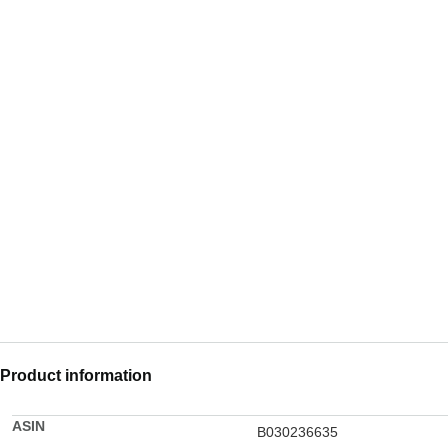
Product information
ASIN
B030236635