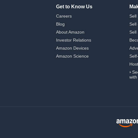
Get to Know Us
Mak
Careers
Sell
Blog
Sell
About Amazon
Sell
Investor Relations
Beco
Amazon Devices
Adve
Amazon Science
Self
Hos
›
Se
with