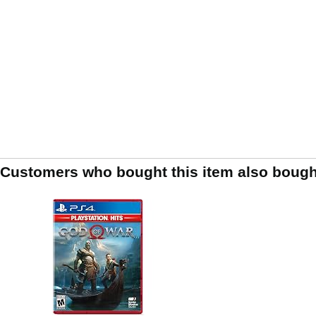
Customers who bought this item also bough