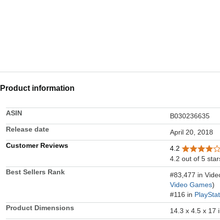
Product information
ASIN
B030236635
Release date
April 20, 2018
Customer Reviews
4.2
4.2 out of 5 star
Best Sellers Rank
#83,477 in Vid
Video Games
)
#116 in
PlaySta
Product Dimensions
14.3 x 4.5 x 17