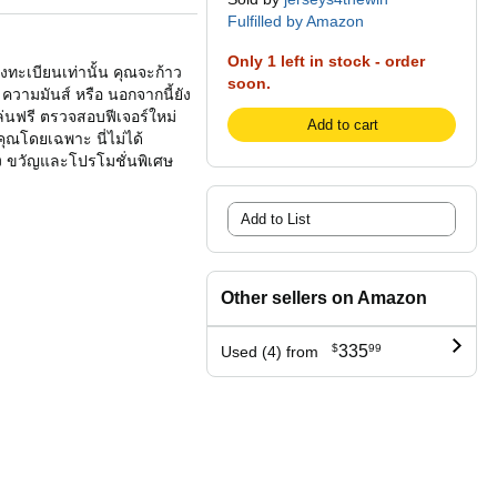
Fulfilled by Amazon
Only 1 left in stock - order
ทะเบียนเท่านั้น คุณจะก้าว
soon.
ง ความมันส์ หรือ นอกจากนี้ยัง
ล่นฟรี ตรวจสอบฟีเจอร์ใหม่
Add to cart
ุณโดยเฉพาะ นี่ไม่ได้
อง ขวัญและโปรโมชั่นพิเศษ
Add to List
Other sellers on Amazon
$
335
99
Used (4) from