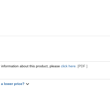
 information about this product, please
click here.
[PDF ]
t a lower price?