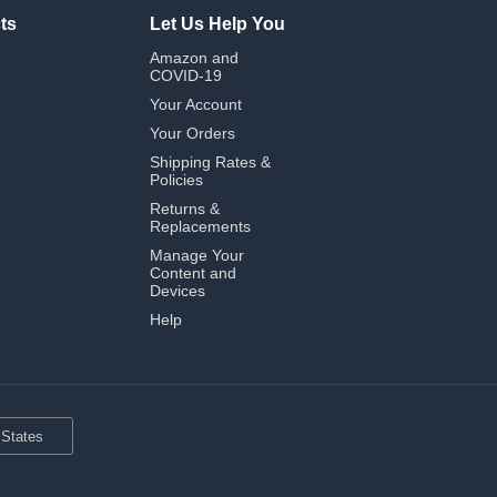
ts
Let Us Help You
Amazon and
COVID-19
Your Account
Your Orders
Shipping Rates &
Policies
Returns &
Replacements
Manage Your
Content and
Devices
Help
 States