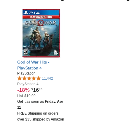
God of War Hits -
PlayStation 4
PlayStation
11,442
PlayStation 4
-18%
16
$
43
List:
$19.99
Get it as soon as
Friday, Apr
11
FREE Shipping on orders
over $35 shipped by Amazon