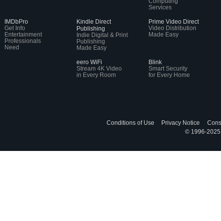
Computing
Services
IMDbPro
Kindle Direct
Prime Video Direct
Get Info
Video Distribution
Publishing
Entertainment
Made Easy
Indie Digital & Print
Professionals
Publishing
Need
Made Easy
eero WiFi
Blink
Stream 4K Video
Smart Security
in Every Room
for Every Home
Conditions of Use
Privacy Notice
Cons
© 1996-2025, 