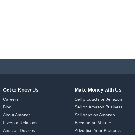
Get to Know Us
Make Money with Us
Careers
Sell products on Amazon
Blog
Sell on Amazon Business
About Amazon
Sell apps on Amazon
Investor Relations
Become an Affiliate
Amazon Devices
Advertise Your Products