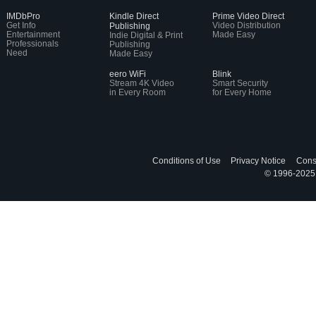
IMDbPro
Kindle Direct
Prime Video Direct
Get Info
Video Distribution
Publishing
Entertainment
Made Easy
Indie Digital & Print
Professionals
Publishing
Need
Made Easy
eero WiFi
Blink
Stream 4K Video
Smart Security
in Every Room
for Every Home
Conditions of Use
Privacy Notice
Cons
© 1996-2025, 