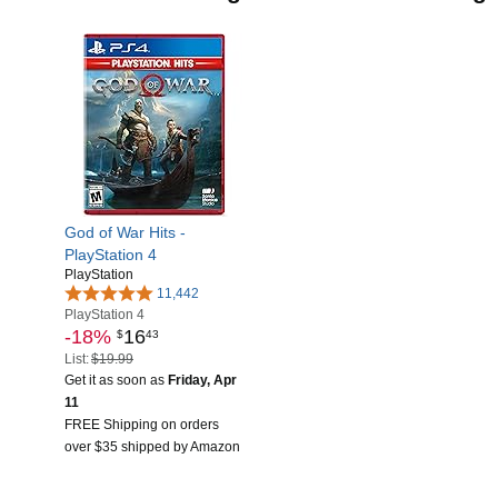
God of War Hits -
PlayStation 4
PlayStation
11,442
PlayStation 4
-18%
16
$
43
List:
$19.99
Get it as soon as
Friday, Apr
11
FREE Shipping on orders
over $35 shipped by Amazon