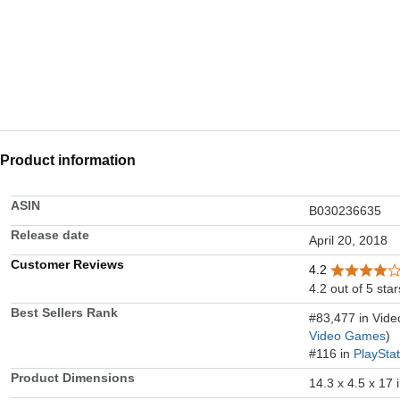
Product information
ASIN
B030236635
Release date
April 20, 2018
Customer Reviews
4.2
4.2 out of 5 star
Best Sellers Rank
#83,477 in Vid
Video Games
)
#116 in
PlaySta
Product Dimensions
14.3 x 4.5 x 17