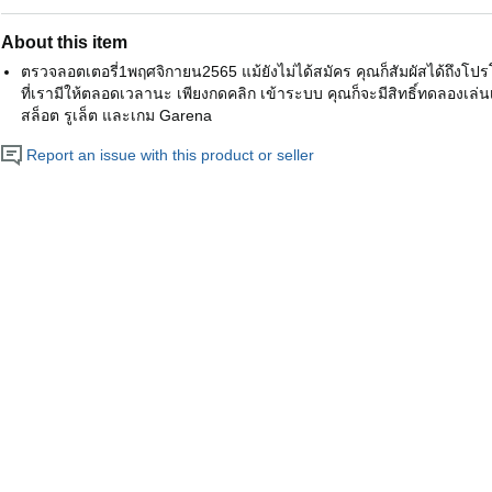
About this item
ตรวจลอตเตอรี่1พฤศจิกายน2565 แม้ยังไม่ได้สมัคร คุณก็สัมผัสได้ถึงโ
ที่เรามีให้ตลอดเวลานะ เพียงกดคลิก เข้าระบบ คุณก็จะมีสิทธิ์ทดลองเล่นเ
สล็อต รูเล็ต และเกม Garena
Report an issue with this product or seller