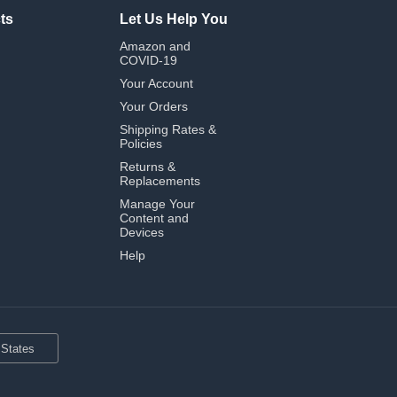
ts
Let Us Help You
Amazon and
COVID-19
Your Account
Your Orders
Shipping Rates &
Policies
Returns &
Replacements
Manage Your
Content and
Devices
Help
 States