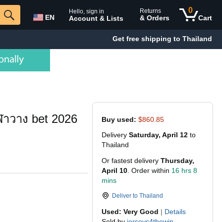
0
Returns
Hello, sign in
EN
& Orders
Cart
Account & Lists
Get free shipping to Thailand
ฬาวาง bet 2026
Buy used:
$860.85
Delivery
Saturday, April 12
to
Thailand
Or fastest delivery
Thursday,
April 10
. Order within
16 hrs 8
mins
Deliver to
Thailand
Used: Very Good
|
Details
Sold by
jerseys4thewin