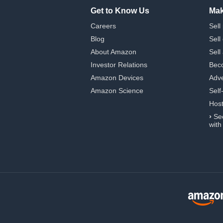
Get to Know Us
Mak
Careers
Sell
Blog
Sell
About Amazon
Sell
Investor Relations
Beco
Amazon Devices
Adve
Amazon Science
Self
Hos
›
Se
with