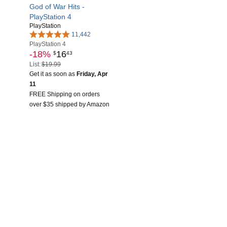
God of War Hits -
PlayStation 4
PlayStation
11,442
PlayStation 4
-18%
16
$
43
List:
$19.99
Get it as soon as
Friday, Apr
11
FREE Shipping on orders
over $35 shipped by Amazon