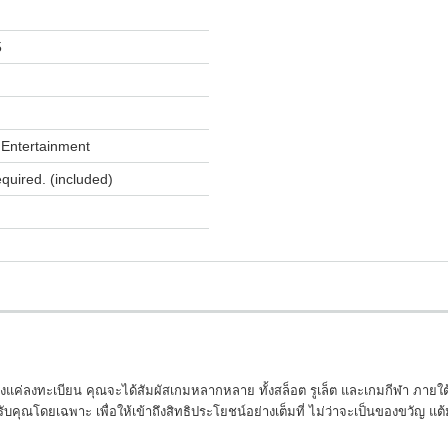
5
Entertainment
equired. (included)
งแค่ลงทะเบียน คุณจะได้สัมผัสเกมหลากหลาย ทั้งสล็อต รูเล็ต และเกมกีฬา ภายใ
บคุณโดยเฉพาะ เพื่อให้เข้าถึงสิทธิประโยชน์อย่างเต็มที่ ไม่ว่าจะเป็นของขวัญ แ