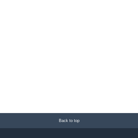
Back to top