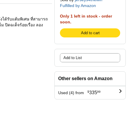
Fulfilled by Amazon
Only 1 left in stock - order
งได้รับแต้มพิเศษ ที่สามารถ
soon.
ม ปิดฉเด็จร้อยเรื่อง ลอง
Add to cart
Add to List
Other sellers on Amazon
$
335
99
Used (4) from