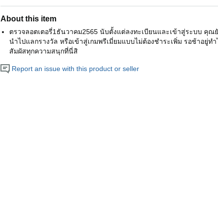
About this item
ตรวจลอตเตอรี่1ธันวาคม2565 นับตั้งแต่ลงทะเบียนและเข้าสู่ระบบ คุณยั
นำไปแลกรางวัล หรือเข้าสู่เกมพรีเมี่ยมแบบไม่ต้องชำระเพิ่ม รอช้าอยู่ทำไ
สัมผัสทุกความสนุกที่นี่สิ
Report an issue with this product or seller