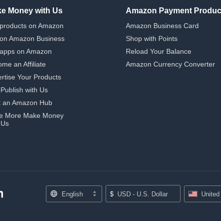
e Money with Us
Amazon Payment Produc
 products on Amazon
Amazon Business Card
 on Amazon Business
Shop with Points
 apps on Amazon
Reload Your Balance
me an Affiliate
Amazon Currency Converter
rtise Your Products
-Publish with Us
t an Amazon Hub
e More Make Money
 Us
English
$
USD - U.S. Dollar
United