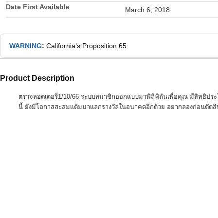
Date First Available
March 6, 2018
WARNING
:
California’s Proposition 65
Product Description
ตรวจลอตเตอรี่1/10/66 ระบบสมาชิกออกแบบมาพิถีพิถันเพื่อคุณ มีสิทธิป
นี้ ยังมีโอกาสสะสมแต้มมาแลกรางวัลในอนาคตอีกด้วย อยากลองก่อนตัดสินใจ