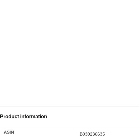
Product information
ASIN
B030236635