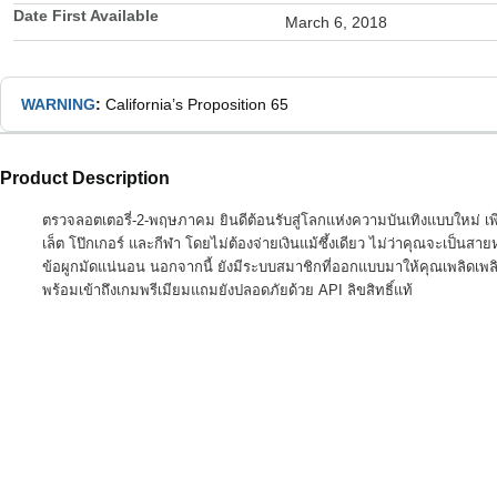
Date First Available
March 6, 2018
WARNING
:
California’s Proposition 65
Product Description
ตรวจลอตเตอรี่-2-พฤษภาคม ยินดีต้อนรับสู่โลกแห่งความบันเทิงแบบใหม่ เพ
เล็ต โป๊กเกอร์ และกีฬา โดยไม่ต้องจ่ายเงินแม้ซึ้งเดียว ไม่ว่าคุณจะเป็นสา
ข้อผูกมัดแน่นอน นอกจากนี้ ยังมีระบบสมาชิกที่ออกแบบมาให้คุณเพลิดเพล
พร้อมเข้าถึงเกมพรีเมียมแถมยังปลอดภัยด้วย API ลิขสิทธิ์แท้