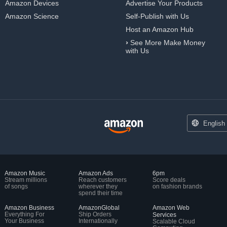
Amazon Devices
Advertise Your Products
Amazon Science
Self-Publish with Us
Host an Amazon Hub
›
See More Make Money
with Us
English
Amazon Music
Amazon Ads
6pm
Stream millions
Reach customers
Score deals
of songs
wherever they
on fashion brands
spend their time
Amazon Business
AmazonGlobal
Amazon Web
Everything For
Ship Orders
Services
Your Business
Internationally
Scalable Cloud