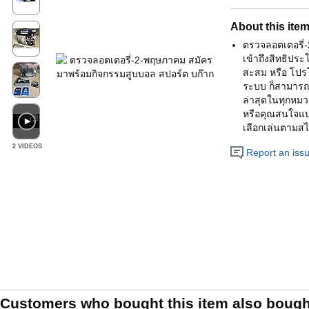
About this ite
ตรวจลอตเตอรี่
เข้าถึงสิทธิประ
สะสม หรือ โปรโ
ระบบ ก็สามารถท
ล่าสุดในทุกหม
หรือคุณสนใจแบ
เลือกเล่นตามส
2 VIDEOS
Report an issue
Customers who bought this item also bough