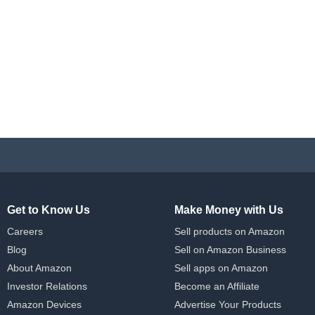
Get to Know Us
Make Money with Us
Careers
Sell products on Amazon
Blog
Sell on Amazon Business
About Amazon
Sell apps on Amazon
Investor Relations
Become an Affiliate
Amazon Devices
Advertise Your Products