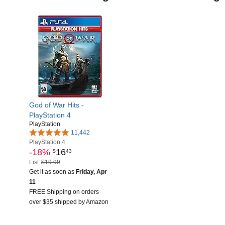
God of War Hits -
PlayStation 4
PlayStation
11,442
PlayStation 4
-18%
16
$
43
List:
$19.99
Get it as soon as
Friday, Apr
11
FREE Shipping on orders
over $35 shipped by Amazon