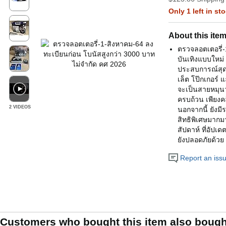
Only 1 left in st
About this ite
ตรวจลอตเตอรี่-
บันเทิงแบบใหม่ 
ประสบการณ์สุดม
เล็ต โป๊กเกอร์ แ
จะเป็นสายหมุนว
ครบถ้วน เพียงคล
2 VIDEOS
นอกจากนี้ ยังม
สิทธิพิเศษมาก
สัปดาห์ ที่อัปเ
ยังปลอดภัยด้วย A
Report an issue
Customers who bought this item also bough