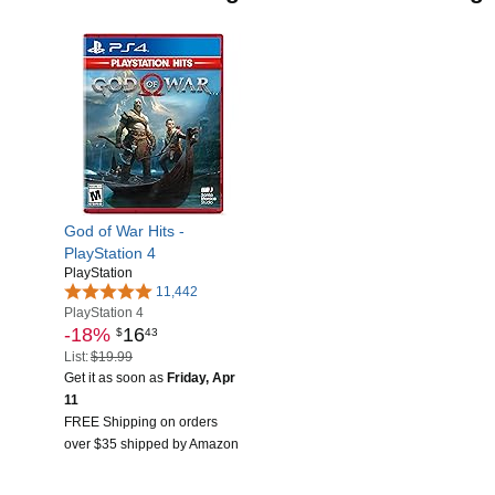
God of War Hits -
PlayStation 4
PlayStation
11,442
PlayStation 4
-18%
16
$
43
List:
$19.99
Get it as soon as
Friday, Apr
11
FREE Shipping on orders
over $35 shipped by Amazon