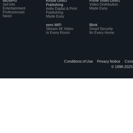
IMDbPro
Kindle Direct
Prime Video Direct
Get Info
Video Distribution
Publishing
Entertainment
Made Easy
Indie Digital & Print
Professionals
Publishing
Need
Made Easy
eero WiFi
Blink
Stream 4K Video
Smart Security
in Every Room
for Every Home
Conditions of Use
Privacy Notice
Cons
© 1996-2025, 