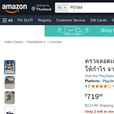
Deliver to
All
Thailand
PG SLOT
Registry
Customer Service
Gift Cards
S
All
›
›
Video Games
PlayStation 4
Consoles
ตรวจลอตเต
ให้กำไร จ
Visit the PlayStat
Platform :
PlaySt
4.2
719
$
98
$123.86 Shipping
Only 1 left in st