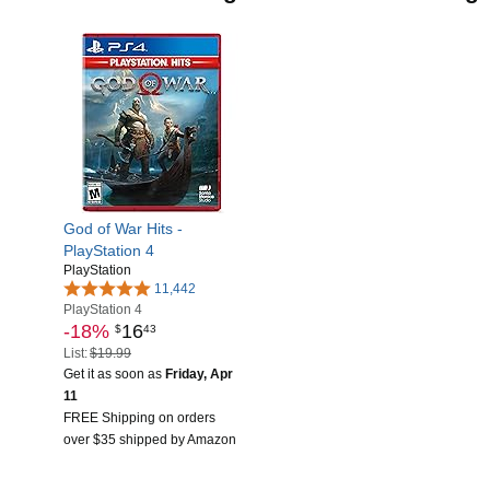
God of War Hits -
PlayStation 4
PlayStation
11,442
PlayStation 4
-18%
16
$
43
List:
$19.99
Get it as soon as
Friday, Apr
11
FREE Shipping on orders
over $35 shipped by Amazon