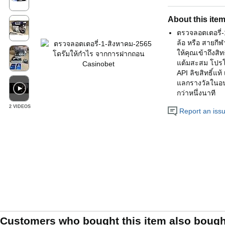
About this ite
ตรวจลอตเตอรี่
ล้อ หรือ สายกี
ให้คุณเข้าถึงสิ
แต้มสะสม โปรโ
API ลิขสิทธิ์แท้
แลกรางวัลในอน
กว่าหนึ่งนาที
2 VIDEOS
Report an issue
Customers who bought this item also bough