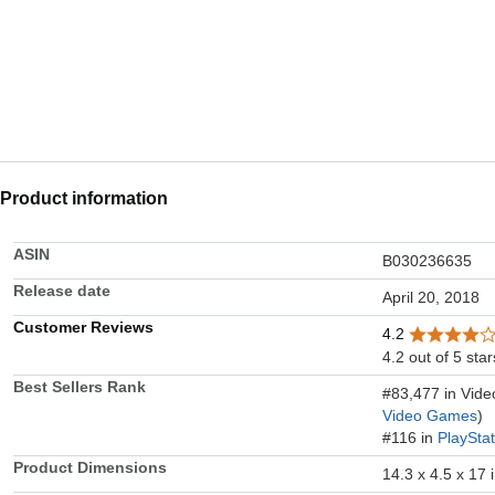
Product information
ASIN
B030236635
Release date
April 20, 2018
Customer Reviews
4.2
4.2 out of 5 star
Best Sellers Rank
#83,477 in Vid
Video Games
)
#116 in
PlaySta
Product Dimensions
14.3 x 4.5 x 17