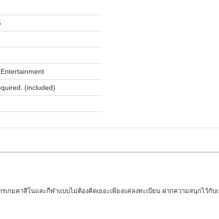
5
Entertainment
equired. (included)
การเกมคาสิโนและกีฬาแบบไม่ต้องคิดเยอะเพียงแค่ลงทะเบียน ฝากความสนุกไว้กับเ