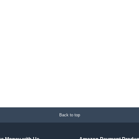
Back to top