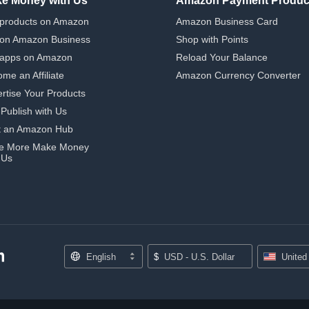
e Money with Us
Amazon Payment Produc
 products on Amazon
Amazon Business Card
 on Amazon Business
Shop with Points
 apps on Amazon
Reload Your Balance
me an Affiliate
Amazon Currency Converter
rtise Your Products
-Publish with Us
t an Amazon Hub
e More Make Money
 Us
English
$
USD - U.S. Dollar
United