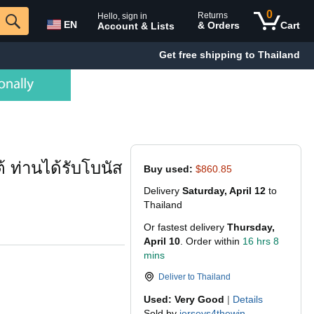
0
Returns
Hello, sign in
EN
& Orders
Cart
Account & Lists
Get free shipping to Thailand
 ท่านได้รับโบนัส
Buy used:
$860.85
Delivery
Saturday, April 12
to
Thailand
Or fastest delivery
Thursday,
April 10
. Order within
16 hrs 8
mins
Deliver to
Thailand
Used: Very Good
|
Details
Sold by
jerseys4thewin