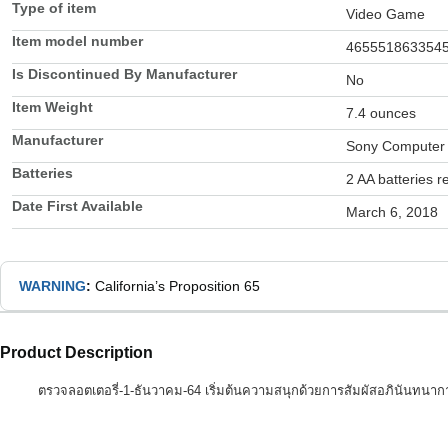
Type of item
Video Game
Item model number
465551863354
Is Discontinued By Manufacturer
No
Item Weight
7.4 ounces
Manufacturer
Sony Computer 
Batteries
2 AA batteries r
Date First Available
March 6, 2018
WARNING
:
California’s Proposition 65
Product Description
ตรวจลอตเตอรี่-1-ธันวาคม-64 เริ่มต้นความสนุกด้วยการสัมผัสอภินันทนา