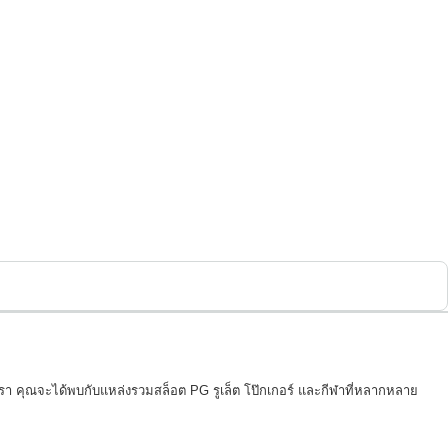
รา คุณจะได้พบกับแหล่งรวมสล็อต PG รูเล็ต โป๊กเกอร์ และกีฬาที่หลากหลาย