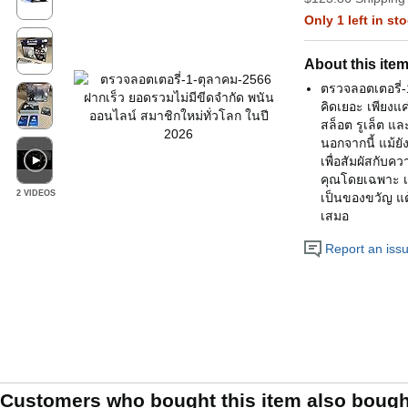
Only 1 left in st
About this ite
ตรวจลอตเตอรี่-
คิดเยอะ เพียงแ
สล็อต รูเล็ต แ
นอกจากนี้ แม้ย
เพื่อสัมผัสกับ
คุณโดยเฉพาะ เพื
2 VIDEOS
เป็นของขวัญ แต
เสมอ
Report an issue
Customers who bought this item also bough