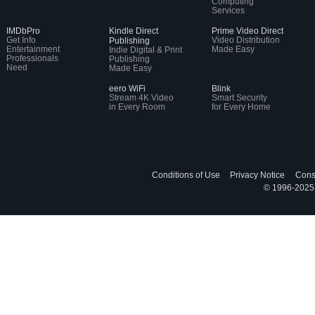
Computing
Services
IMDbPro
Kindle Direct
Prime Video Direct
Get Info
Video Distribution
Publishing
Entertainment
Made Easy
Indie Digital & Print
Professionals
Publishing
Need
Made Easy
eero WiFi
Blink
Stream 4K Video
Smart Security
in Every Room
for Every Home
Conditions of Use
Privacy Notice
Cons
© 1996-2025, 