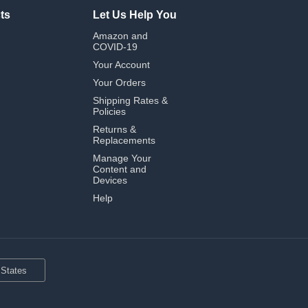
ts
Let Us Help You
Amazon and
COVID-19
Your Account
Your Orders
Shipping Rates &
Policies
Returns &
Replacements
Manage Your
Content and
Devices
Help
 States