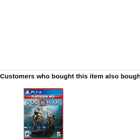
Customers who bought this item also bough