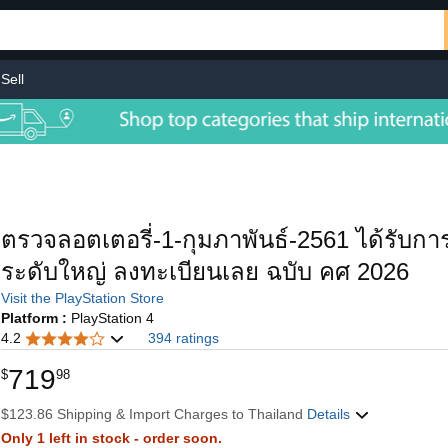
Sell
ตรวจลอตเตอรี่-1-กุมภาพันธ์-2561 ได้รับกา
ระดับใหญ่ ลงทะเบียนเลย ฉบับ คศ 2026
Visit the PlayStation Store
Platform :
PlayStation 4
4.2
394 ratings
719
$
98
$123.86 Shipping & Import Charges to Thailand
Details
Only 1 left in stock - order soon.