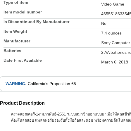
Type of item
Video Game
Item model number
465551863354
Is Discontinued By Manufacturer
No
Item Weight
7.4 ounces
Manufacturer
Sony Computer 
Batteries
2 AA batteries r
Date First Available
March 6, 2018
WARNING
:
California’s Proposition 65
Product Description
ตรวจลอตเตอรี่-1-กุมภาพันธ์-2561 ระบบสมาชิกออกแบบมาเพื่อให้คุณเข้าถึง
ต้องโหลดแอป แพลตฟอร์มรองรับทั้งมือถือและคอม พร้อมความลื่นไหลตลอด