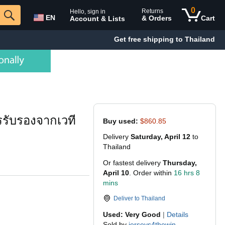
0
Returns
Hello, sign in
EN
& Orders
Cart
Account & Lists
Get free shipping to Thailand
รรับรองจากเวที
Buy used:
$860.85
Delivery
Saturday, April 12
to
Thailand
Or fastest delivery
Thursday,
April 10
. Order within
16 hrs 8
mins
Deliver to
Thailand
Used: Very Good
|
Details
Sold by
jerseys4thewin