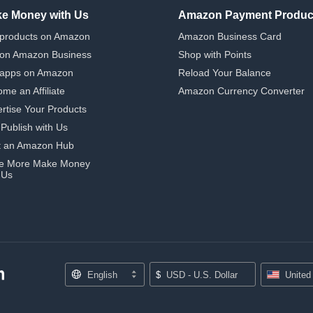
e Money with Us
Amazon Payment Produc
 products on Amazon
Amazon Business Card
 on Amazon Business
Shop with Points
 apps on Amazon
Reload Your Balance
me an Affiliate
Amazon Currency Converter
rtise Your Products
-Publish with Us
t an Amazon Hub
e More Make Money
 Us
English
$
USD - U.S. Dollar
United