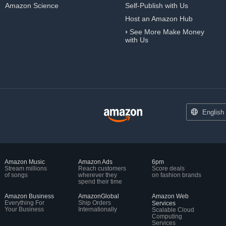
Amazon Science
Self-Publish with Us
Host an Amazon Hub
›
See More Make Money
with Us
English
Amazon Music
Amazon Ads
6pm
Stream millions
Reach customers
Score deals
of songs
wherever they
on fashion brands
spend their time
Amazon Business
AmazonGlobal
Amazon Web
Everything For
Ship Orders
Services
Your Business
Internationally
Scalable Cloud
Computing
Services