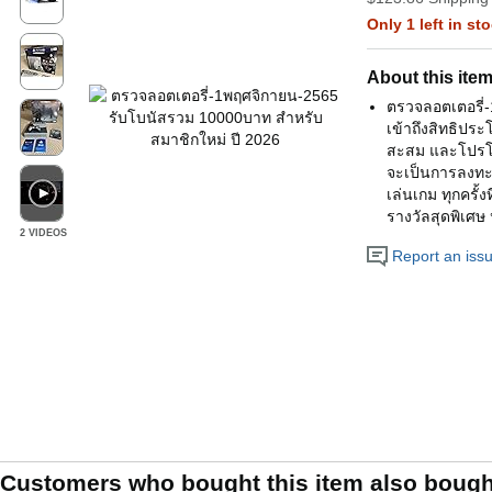
Only 1 left in st
About this ite
ตรวจลอตเตอรี่
เข้าถึงสิทธิประ
สะสม และโปรโม
จะเป็นการลงทะเ
เล่นเกม ทุกครั้
รางวัลสุดพิเศษ ห
2 VIDEOS
Report an issue
Customers who bought this item also bough