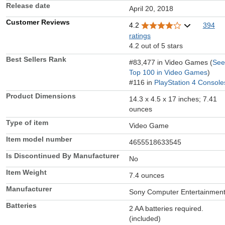
Release date
April 20, 2018
Customer Reviews
4.2
394
ratings
4.2 out of 5 stars
Best Sellers Rank
#83,477 in Video Games (
See
Top 100 in Video Games
)
#116 in
PlayStation 4 Console
Product Dimensions
14.3 x 4.5 x 17 inches; 7.41
ounces
Type of item
Video Game
Item model number
4655518633545
Is Discontinued By Manufacturer
No
Item Weight
7.4 ounces
Manufacturer
Sony Computer Entertainmen
Batteries
2 AA batteries required.
(included)