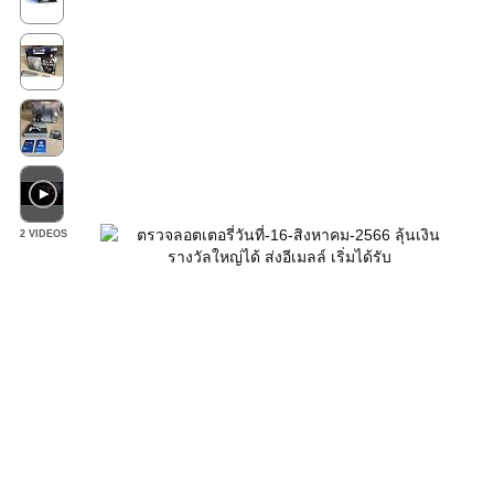
2 VIDEOS