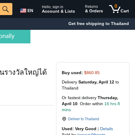
0
Returns
Hello, sign in
EN
& Orders
Cart
Account & Lists
Get free shipping to Thailand
ินรางวัลใหญ่ได้
Buy used:
$860.85
Delivery
Saturday, April 12
to
Thailand
Or fastest delivery
Thursday,
April 10
. Order within
16 hrs 8
mins
Deliver to
Thailand
Used: Very Good
|
Details
Sold by
jerseys4thewin