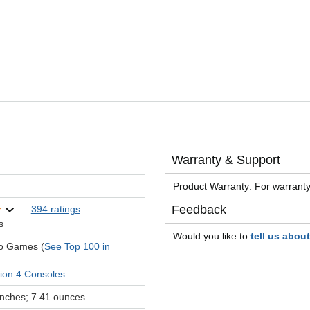
Warranty & Support
Product Warranty: For warranty
Feedback
394 ratings
s
Would you like to
tell us abou
eo Games (
See Top 100 in
tion 4 Consoles
 inches; 7.41 ounces