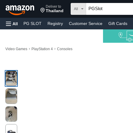
Deliver to
All
Thailand
PG SLOT
Registry
Customer Service
Gift Cards
All
›
›
Video Games
PlayStation 4
Consoles