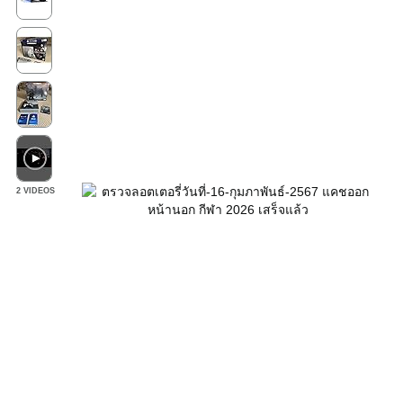
2 VIDEOS