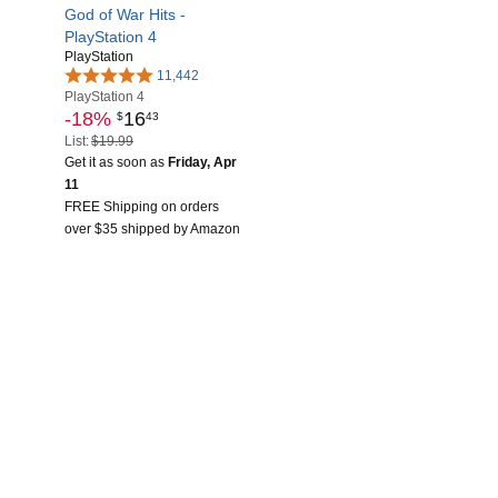
God of War Hits -
PlayStation 4
PlayStation
11,442
PlayStation 4
-18%
16
$
43
List:
$19.99
Get it as soon as
Friday, Apr
11
FREE Shipping on orders
over $35 shipped by Amazon