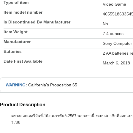
Type of item
Video Game
Item model number
465551863354
Is Discontinued By Manufacturer
No
Item Weight
7.4 ounces
Manufacturer
Sony Computer 
Batteries
2 AA batteries r
Date First Available
March 6, 2018
WARNING
:
California’s Proposition 65
Product Description
ตรวจลอตเตอรี่วันที่-16-กุมภาพันธ์-2567 นอกจากนี้ ระบบสมาชิกที่ออกแบบม
ระบบ