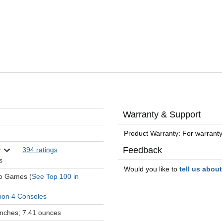
Warranty & Support
Product Warranty: For warranty
Feedback
394 ratings
s
Would you like to
tell us abou
eo Games (
See Top 100 in
tion 4 Consoles
 inches; 7.41 ounces