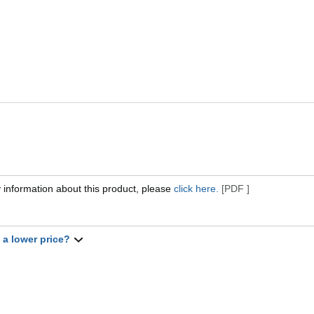
 information about this product, please
click here.
[PDF ]
t a lower price?