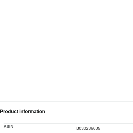
Product information
ASIN
B030236635