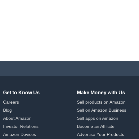
Get to Know Us
Make Money with Us
Careers
Sell products on Amazon
Blog
Sell on Amazon Business
About Amazon
Sell apps on Amazon
Investor Relations
Become an Affiliate
Amazon Devices
Advertise Your Products