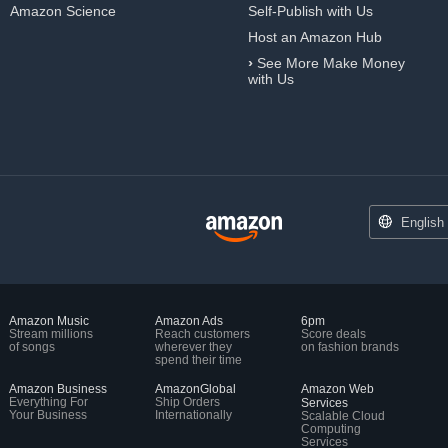
Amazon Science
Self-Publish with Us
Host an Amazon Hub
›
See More Make Money
with Us
English
Amazon Music
Amazon Ads
6pm
Stream millions
Reach customers
Score deals
of songs
wherever they
on fashion brands
spend their time
Amazon Business
AmazonGlobal
Amazon Web
Everything For
Ship Orders
Services
Your Business
Internationally
Scalable Cloud
Computing
Services