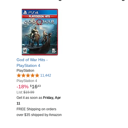
God of War Hits -
PlayStation 4
PlayStation
11,442
PlayStation 4
-18%
16
$
43
List:
$19.99
Get it as soon as
Friday, Apr
11
FREE Shipping on orders
over $35 shipped by Amazon