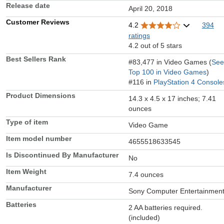
Release date
April 20, 2018
Customer Reviews
4.2
394
ratings
4.2 out of 5 stars
Best Sellers Rank
#83,477 in Video Games (
See
Top 100 in Video Games
)
#116 in
PlayStation 4 Console
Product Dimensions
14.3 x 4.5 x 17 inches; 7.41
ounces
Type of item
Video Game
Item model number
4655518633545
Is Discontinued By Manufacturer
No
Item Weight
7.4 ounces
Manufacturer
Sony Computer Entertainmen
Batteries
2 AA batteries required.
(included)