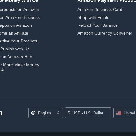
e Money with Us
Amazon Payment Produc
 products on Amazon
Amazon Business Card
 on Amazon Business
Shop with Points
 apps on Amazon
Reload Your Balance
me an Affiliate
Amazon Currency Converter
rtise Your Products
-Publish with Us
t an Amazon Hub
e More Make Money
 Us
English
$
USD - U.S. Dollar
United