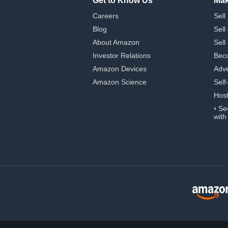
Get to Know Us
Mak
Careers
Sell
Blog
Sell
About Amazon
Sell
Investor Relations
Beco
Amazon Devices
Adve
Amazon Science
Self
Hos
›
Se
with