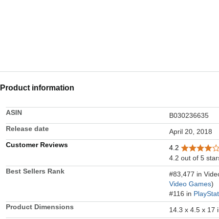
Product information
ASIN
B030236635
Release date
April 20, 2018
Customer Reviews
4.2
4.2 out of 5 star
Best Sellers Rank
#83,477 in Vid
Video Games
)
#116 in
PlaySta
Product Dimensions
14.3 x 4.5 x 17