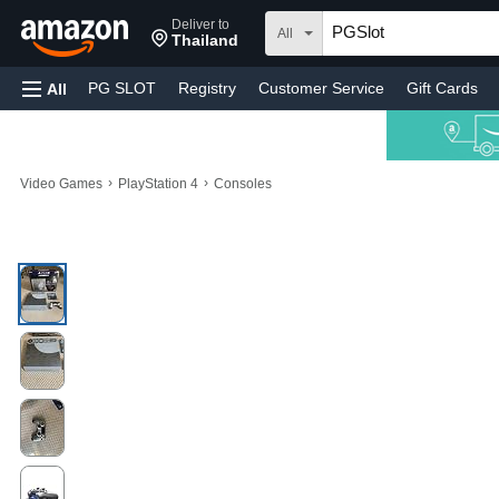
Deliver to
All
Thailand
PG SLOT
Registry
Customer Service
Gift Cards
All
›
›
Video Games
PlayStation 4
Consoles