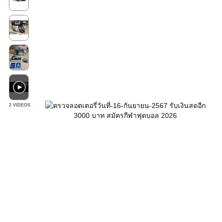
2 VIDEOS