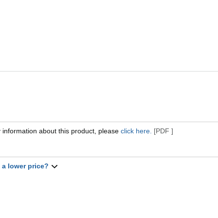
 information about this product, please
click here.
[PDF ]
t a lower price?