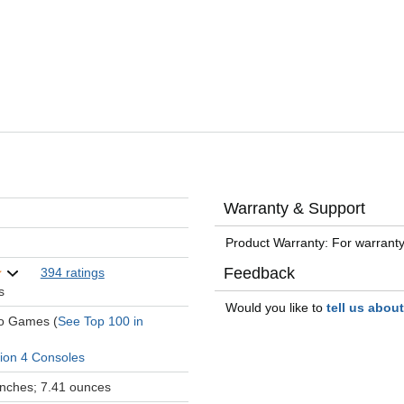
Warranty & Support
Product Warranty: For warranty
Feedback
394 ratings
s
Would you like to
tell us abou
eo Games (
See Top 100 in
tion 4 Consoles
 inches; 7.41 ounces