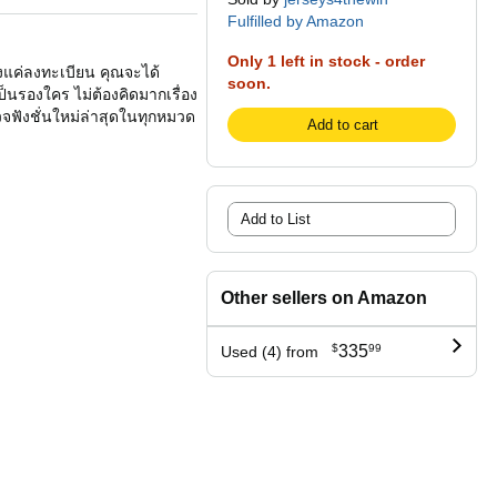
Fulfilled by Amazon
Only 1 left in stock - order
ยงแค่ลงทะเบียน คุณจะได้
soon.
ป็นรองใคร ไม่ต้องคิดมากเรื่อง
จฟังชั่นใหม่ล่าสุดในทุกหมวด
Add to cart
Add to List
Other sellers on Amazon
$
335
99
Used (4) from