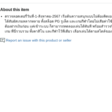
About this item
ตรวจลอตเตอรี่วันที่-1-สิงหาคม-2567 เริ่มต้นความสนุกแบบไม่ต้องคิดเ
ได้สัมผัสเกมหลากหลาย ทั้งสล็อต PG รูเล็ต และเกมกีฬาโดยไม่เสียค่าใช้
ต้องฝากเงินก่อน แค่เข้าระบบ ก็สามารถทดลองเล่นได้ทันที พร้อมสำรวจฟ
เกม ที่นี่รวบรวม ทั้งคาสิโน และกีฬาไว้ที่เดียว เลือกเล่นได้ตามสไตล์ขอ
Report an issue with this product or seller