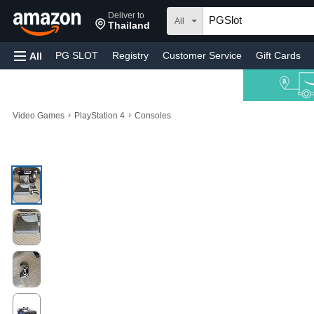
Deliver to
All
Thailand
PG SLOT
Registry
Customer Service
Gift Cards
All
›
›
Video Games
PlayStation 4
Consoles