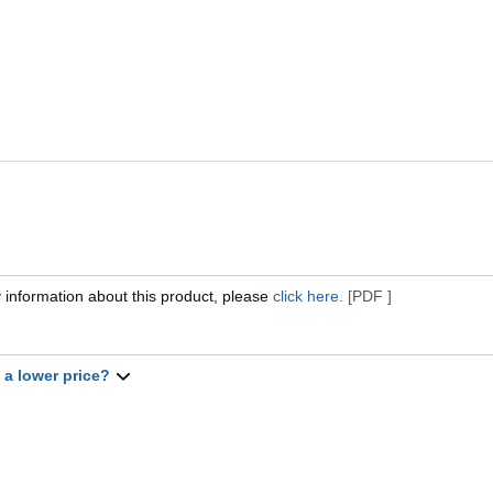
 information about this product, please
click here.
[PDF ]
t a lower price?