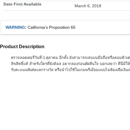
Date First Available
March 6, 2018
WARNING
:
California’s Proposition 65
Product Description
ตรวจลอตเตอรี่วันที่-1-ตุลาคม อีกทั้ง ยังสามารถเล่นบนมือถือหรือคอมพิว
ลิขสิทธิ์แท้ สำหรับใครที่ยังลังเล อยากลองก่อนตัดสินใจ บอกเลยว่า ที่นี่ม
รับคะแนนพิเศษแลกรางวัล หรือนำไปใช้ในเกมพรีเมียมแบบไม่ต้องเสียเงินเพ