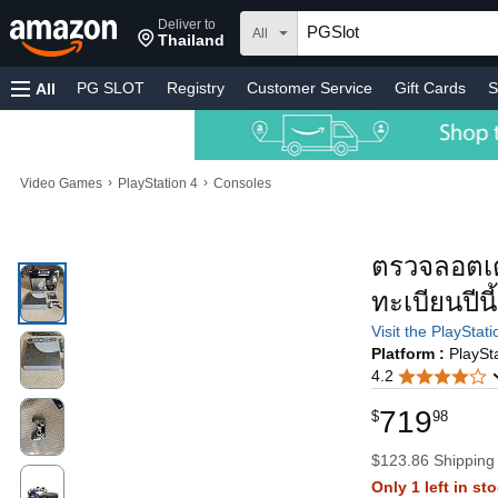
Deliver to
All
Thailand
PG SLOT
Registry
Customer Service
Gift Cards
S
All
›
›
Video Games
PlayStation 4
Consoles
ตรวจลอตเตอ
ทะเบียนปีน
Visit the PlayStat
Platform :
PlaySt
4.2
719
$
98
$123.86 Shipping
Only 1 left in st