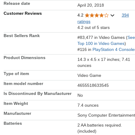
Release date
April 20, 2018
Customer Reviews
4.2
394
ratings
4.2 out of 5 stars
Best Sellers Rank
#83,477 in Video Games (
See
Top 100 in Video Games
)
#116 in
PlayStation 4 Console
Product Dimensions
14.3 x 4.5 x 17 inches; 7.41
ounces
Type of item
Video Game
Item model number
4655518633545
Is Discontinued By Manufacturer
No
Item Weight
7.4 ounces
Manufacturer
Sony Computer Entertainmen
Batteries
2 AA batteries required.
(included)