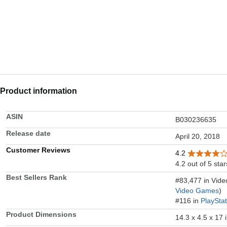
Product information
ASIN
B030236635
Release date
April 20, 2018
Customer Reviews
4.2
4.2 out of 5 star
Best Sellers Rank
#83,477 in Vid
Video Games
)
#116 in
PlaySta
Product Dimensions
14.3 x 4.5 x 17