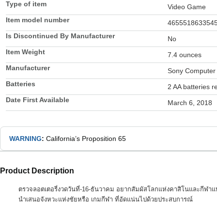
Type of item
Video Game
Item model number
465551863354
Is Discontinued By Manufacturer
No
Item Weight
7.4 ounces
Manufacturer
Sony Computer 
Batteries
2 AA batteries r
Date First Available
March 6, 2018
WARNING
:
California’s Proposition 65
Product Description
ตรวจลอตเตอรี่งวดวันที่-16-ธันวาคม อยากสัมผัสโลกแห่งคาสิโนและกีฬาแบบสุ
นำเสนอจังหวะแห่งชัยหรือ เกมกีฬา ที่อัดแน่นไปด้วยประสบการณ์