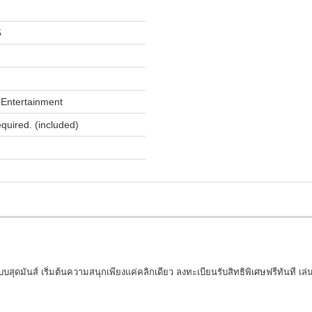
5
Entertainment
equired. (included)
ดมันส์ เริ่มต้นความสนุกเพียงแค่คลิกเดียว ลงทะเบียนรับสิทธิพิเศษฟรีทันที เล่น