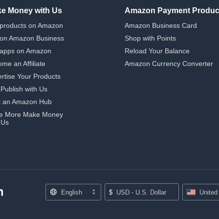
e Money with Us
Amazon Payment Produc
 products on Amazon
Amazon Business Card
 on Amazon Business
Shop with Points
 apps on Amazon
Reload Your Balance
me an Affiliate
Amazon Currency Converter
rtise Your Products
-Publish with Us
t an Amazon Hub
e More Make Money
 Us
English
$
USD - U.S. Dollar
United