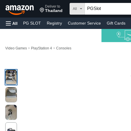
Deliver to
All
Thailand
PG SLOT
Registry
Customer Service
Gift Cards
All
›
›
Video Games
PlayStation 4
Consoles