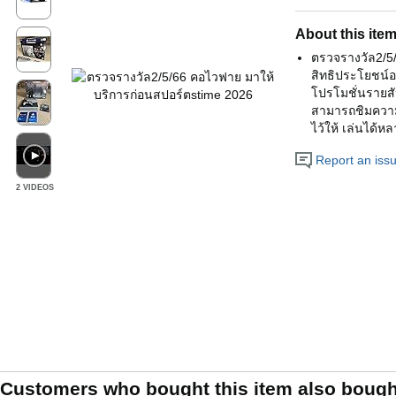
About this ite
ตรวจรางวัล2/5/
สิทธิประโยชน์อ
โปรโมชั่นรายสัป
สามารถชิมความ
ไว้ให้ เล่นได้
Report an issue
2 VIDEOS
Customers who bought this item also bough