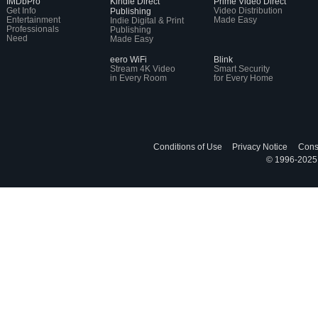
IMDbPro
Kindle Direct
Prime Video Direct
Get Info
Video Distribution
Publishing
Entertainment
Made Easy
Indie Digital & Print
Professionals
Publishing
Need
Made Easy
eero WiFi
Blink
Stream 4K Video
Smart Security
in Every Room
for Every Home
Conditions of Use
Privacy Notice
Cons
© 1996-2025, 