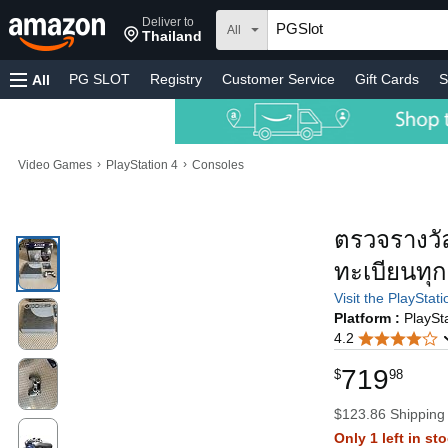
Deliver to
All
Thailand
PG SLOT
Registry
Customer Service
Gift Cards
S
All
›
›
Video Games
PlayStation 4
Consoles
ตรวจรางว
ทะเบียนทุก
Visit the PlayStat
Platform :
PlaySt
4.2
719
$
98
$123.86 Shipping
Only 1 left in st