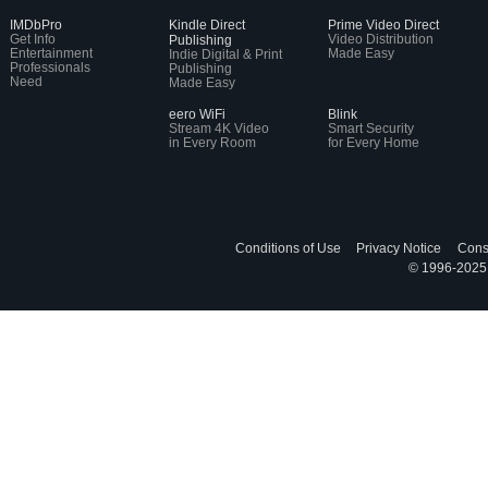
IMDbPro
Kindle Direct
Prime Video Direct
Get Info
Video Distribution
Publishing
Entertainment
Made Easy
Indie Digital & Print
Professionals
Publishing
Need
Made Easy
eero WiFi
Blink
Stream 4K Video
Smart Security
in Every Room
for Every Home
Conditions of Use
Privacy Notice
Cons
© 1996-2025, 