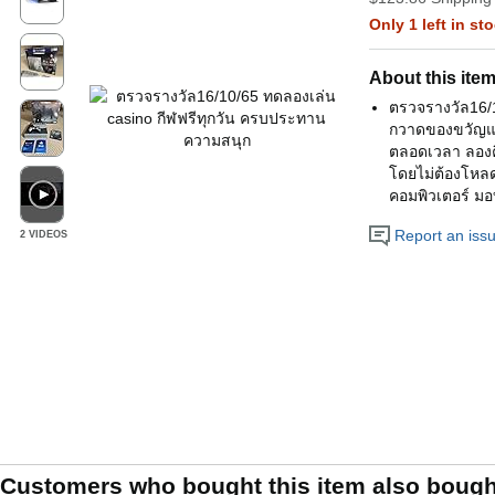
Only 1 left in st
About this ite
ตรวจรางวัล16/1
กวาดของขวัญแต
ตลอดเวลา ลองคิด
โดยไม่ต้องโหลด
คอมพิวเตอร์ มอ
Report an issue
2 VIDEOS
Customers who bought this item also bough