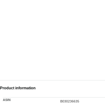
Product information
ASIN
B030236635