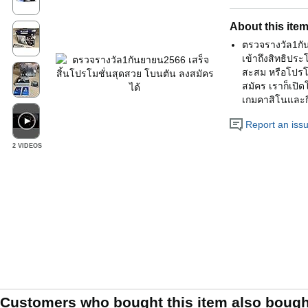
About this ite
ตรวจรางวัล1กั
เข้าถึงสิทธิประ
สะสม หรือโปรโม
สมัคร เราก็เปิด
เกมคาสิโนและกี
Report an issue
2 VIDEOS
Customers who bought this item also bough