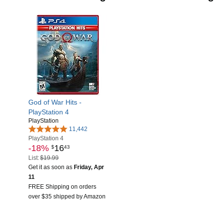
God of War Hits -
PlayStation 4
PlayStation
11,442
PlayStation 4
-18%
16
$
43
List:
$19.99
Get it as soon as
Friday, Apr
11
FREE Shipping on orders
over $35 shipped by Amazon