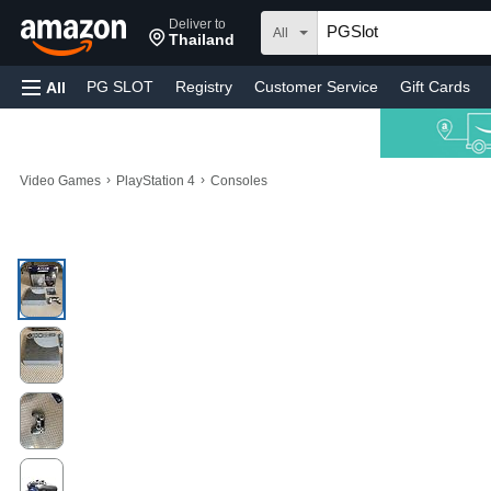
Deliver to
All
Thailand
PG SLOT
Registry
Customer Service
Gift Cards
All
›
›
Video Games
PlayStation 4
Consoles