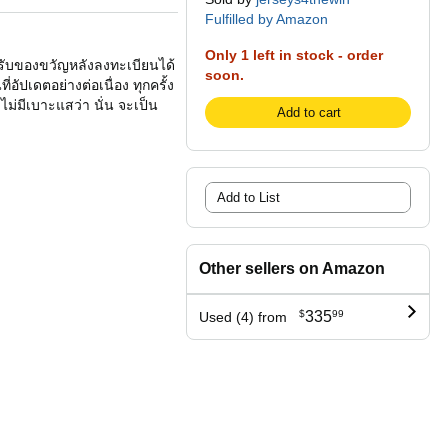
Fulfilled by Amazon
Only 1 left in stock - order
ารับของขวัญหลังลงทะเบียนได้
soon.
่อัปเดตอย่างต่อเนื่อง ทุกครั้ง
งไม่มีเบาะแสว่า นั่น จะเป็น
Add to cart
Add to List
Other sellers on Amazon
$
335
99
Used (4) from