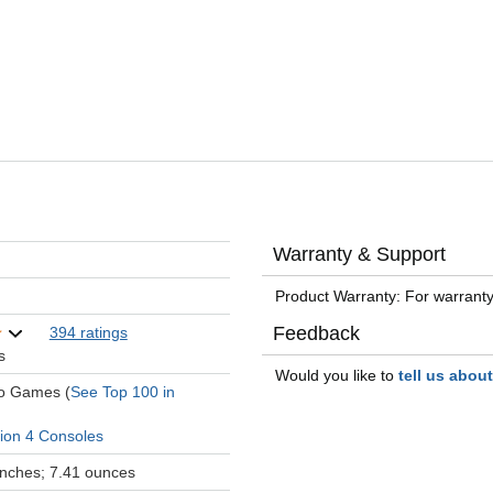
Warranty & Support
Product Warranty: For warranty
Feedback
394 ratings
s
Would you like to
tell us abou
eo Games (
See Top 100 in
tion 4 Consoles
 inches; 7.41 ounces