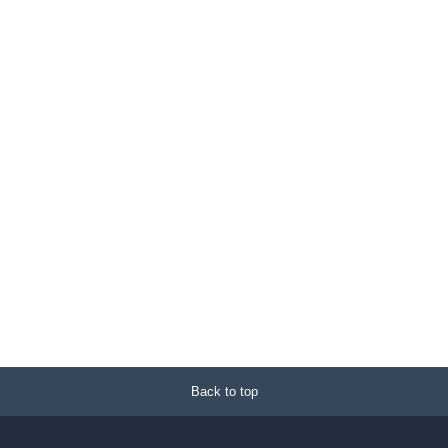
Back to top