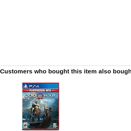
Customers who bought this item also bough