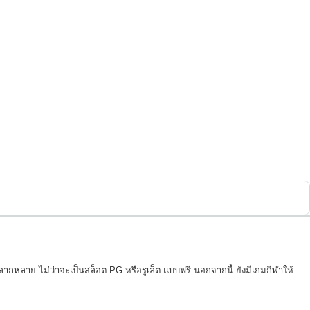
ากหลาย ไม่ว่าจะเป็นสล็อต PG หรือรูเล็ต แบบฟรี นอกจากนี้ ยังมีเกมกีฬาให้