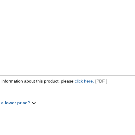
 information about this product, please
click here.
[PDF ]
t a lower price?