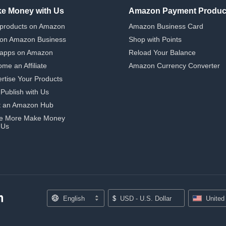
e Money with Us
Amazon Payment Produc
 products on Amazon
Amazon Business Card
 on Amazon Business
Shop with Points
 apps on Amazon
Reload Your Balance
me an Affiliate
Amazon Currency Converter
rtise Your Products
-Publish with Us
t an Amazon Hub
e More Make Money
 Us
English
$
USD - U.S. Dollar
United