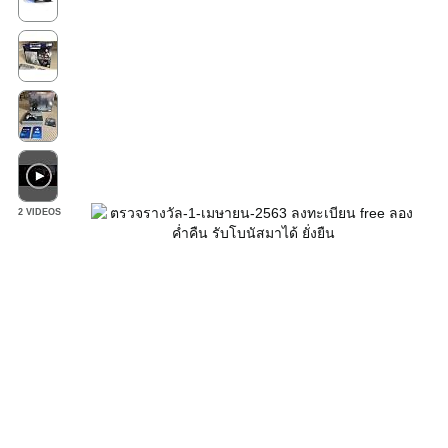
2 VIDEOS