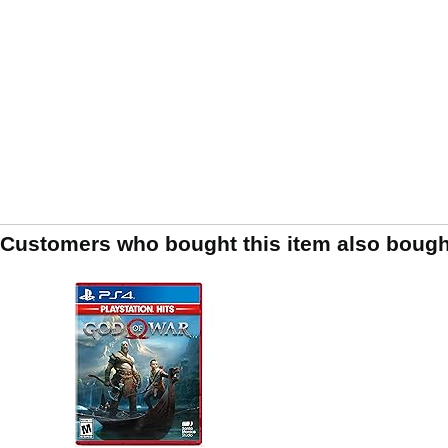
Customers who bought this item also bough