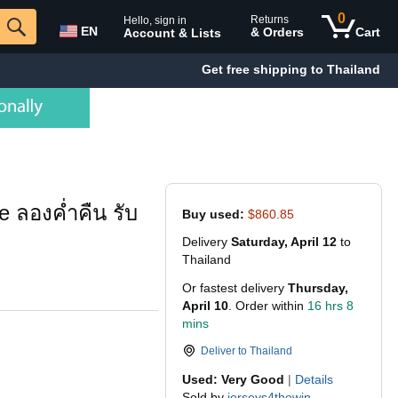
0
Returns
Hello, sign in
EN
& Orders
Cart
Account & Lists
Get free shipping to Thailand
 ลองค่ำคืน รับ
Buy used:
$860.85
Delivery
Saturday, April 12
to
Thailand
Or fastest delivery
Thursday,
April 10
. Order within
16 hrs 8
mins
Deliver to
Thailand
Used: Very Good
|
Details
Sold by
jerseys4thewin