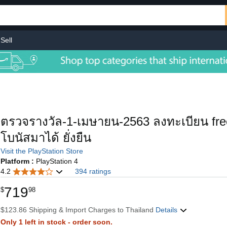
Sell
ตรวจรางวัล-1-เมษายน-2563 ลงทะเบียน free
โบนัสมาได้ ยั่งยืน
Visit the PlayStation Store
Platform :
PlayStation 4
4.2
394 ratings
719
$
98
$123.86 Shipping & Import Charges to Thailand
Details
Only 1 left in stock - order soon.