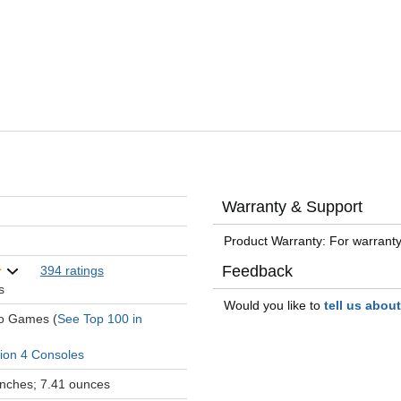
Warranty & Support
Product Warranty: For warranty
Feedback
394 ratings
s
Would you like to
tell us abou
eo Games (
See Top 100 in
tion 4 Consoles
 inches; 7.41 ounces