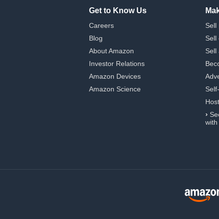
Get to Know Us
Mak
Careers
Sell
Blog
Sell
About Amazon
Sell
Investor Relations
Beco
Amazon Devices
Adve
Amazon Science
Self
Hos
›
Se
with