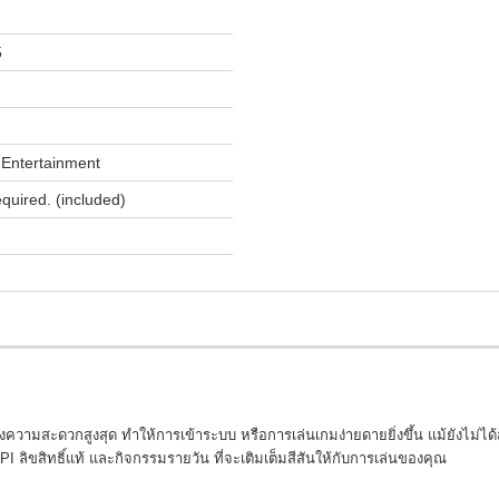
5
Entertainment
equired. (included)
มสะดวกสูงสุด ทำให้การเข้าระบบ หรือการเล่นเกมง่ายดายยิ่งขึ้น แม้ยังไม่ได้สม
PI ลิขสิทธิ์แท้ และกิจกรรมรายวัน ที่จะเติมเต็มสีสันให้กับการเล่นของคุณ