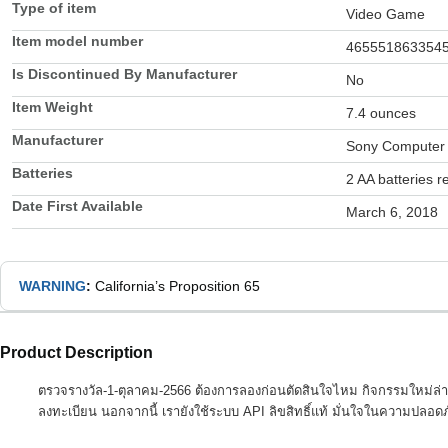
Type of item
Video Game
Item model number
465551863354
Is Discontinued By Manufacturer
No
Item Weight
7.4 ounces
Manufacturer
Sony Computer 
Batteries
2 AA batteries r
Date First Available
March 6, 2018
WARNING
:
California’s Proposition 65
Product Description
ตรวจรางวัล-1-ตุลาคม-2566 ต้องการลองก่อนตัดสินใจไหม กิจกรรมใหม่ล่าสุ
ลงทะเบียน นอกจากนี้ เรายังใช้ระบบ API ลิขสิทธิ์แท้ มั่นใจในความปลอดภ