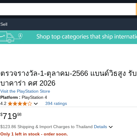
Sell
ตรวจรางวัล-1-ตุลาคม-2566 แบนด์วิธสูง รั
บาคาร่า คศ 2026
Visit the PlayStation Store
Platform :
PlayStation 4
4.2
394 ratings
719
$
98
$123.86 Shipping & Import Charges to Thailand
Details
Only 1 left in stock - order soon.