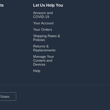
ts
Let Us Help You
Amazon and
COVID-19
Your Account
Your Orders
Shipping Rates &
Policies
Returns &
Replacements
Manage Your
Content and
Devices
Help
 States