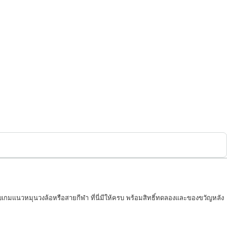
บเกมแนวหมุนวงล้อหรือสายกีฬา ที่นี่มีให้ครบ พร้อมสิทธิ์ทดลองและของขวัญหลัง